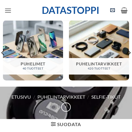
Skip
DATASTOPPI
to
content
PUHELIMET
PUHELINTARVIKKEET
40 TUOTTEET
420 TUOTTEET
ETUSIVU
/
PUHELINTARVIKKEET
/
SELFIE-TIKUT
SUODATA