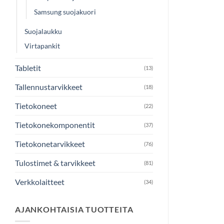
Samsung suojakuori
Suojalaukku
Virtapankit
Tabletit
(13)
Tallennustarvikkeet
(18)
Tietokoneet
(22)
Tietokonekomponentit
(37)
Tietokonetarvikkeet
(76)
Tulostimet & tarvikkeet
(81)
Verkkolaitteet
(34)
AJANKOHTAISIA TUOTTEITA