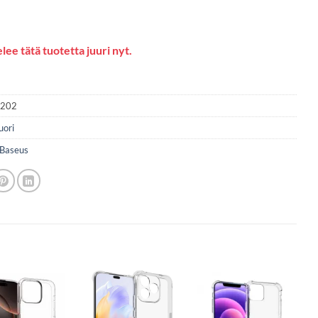
lee tätä tuotetta juuri nyt.
2202
uori
Baseus