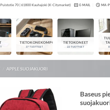
Puistotie 70 | 61800 Kauhajoki (K-Citymarket)
E-MAIL
MA-PE
TU
T
TIETOKONEKOMPONENTIT
TIETOKONEET
T
ET
37 TUOTTEET
22 TUOTTEET
8
T
/
APPLE SUOJAKUORI
Baseus pi
suojakuor