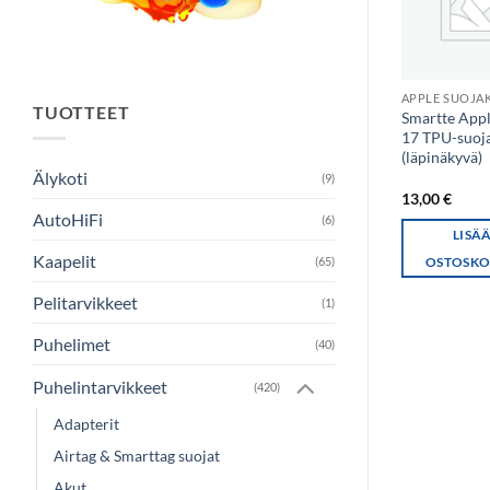
APPLE SUOJAKUORI
APPLE SUOJA
TUOTTEET
Insmat Apple IPHONE
Smartte App
AIR C&S STYLE
17 TPU-suoj
suojakuori
(läpinäkyvä)
Älykoti
(9)
13,90
€
13,00
€
AutoHiFi
(6)
LISÄÄ
LISÄ
Kaapelit
(65)
OSTOSKORIIN
OSTOSKO
Pelitarvikkeet
(1)
Puhelimet
(40)
Puhelintarvikkeet
(420)
Adapterit
Airtag & Smarttag suojat
Akut