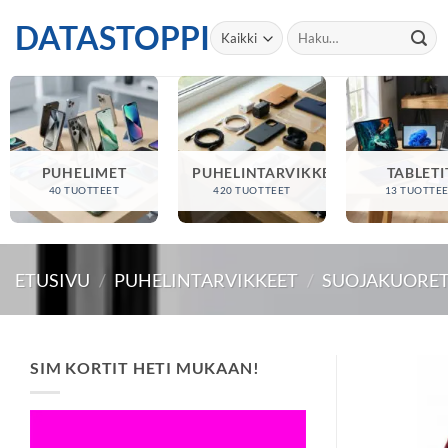
Skip
DATASTOPPI
Etsi:
to
content
PUHELIMET
PUHELINTARVIKKEET
TABLETI
40 TUOTTEET
420 TUOTTEET
13 TUOTTE
ETUSIVU
/
PUHELINTARVIKKEET
/
SUOJAKUORE
SIM KORTIT HETI MUKAAN!