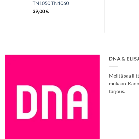
TN1050 TN1060
39,00
€
DNA & ELI
Meiltä saa liit
mukaan. Kann
tarjous.