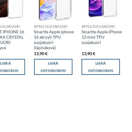
SUOJAKUORI
APPLE SUOJAKUORI
APPLE SUOJAKUORI
A
T IPHONE 16
Smartte Apple iphone
Smartte Apple iPhone
S
AX CRYSTAL
16 akryyli TPU
13 mini TPU
1
UORI
suojakuori
suojakuori
(
kyvä
(läpinäkyvä)
€
13,90
€
13,90
€
1
LISÄÄ
LISÄÄ
LISÄÄ
OSKORIIN
OSTOSKORIIN
OSTOSKORIIN