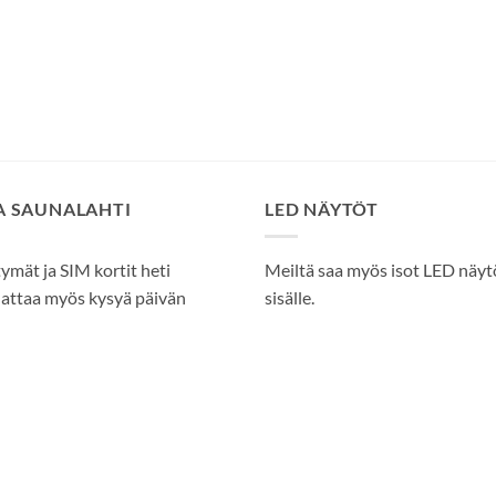
SA SAUNALAHTI
LED NÄYTÖT
tymät ja SIM kortit heti
Meiltä saa myös isot LED näytöt
attaa myös kysyä päivän
sisälle.