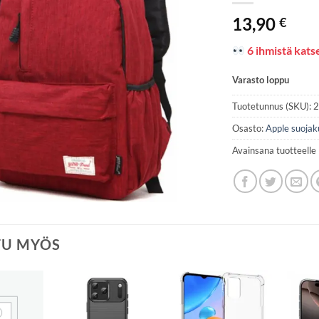
13,90
€
6 ihmistä katse
Varasto loppu
Tuotetunnus (SKU):
Osasto:
Apple suojak
Avainsana tuotteelle
TU MYÖS