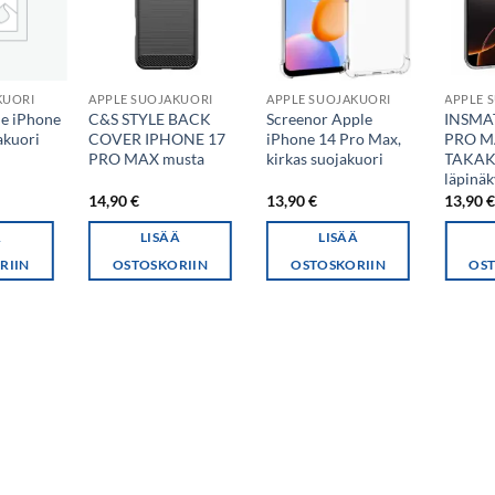
KUORI
APPLE SUOJAKUORI
APPLE SUOJAKUORI
APPLE 
le iPhone
C&S STYLE BACK
Screenor Apple
INSMA
akuori
COVER IPHONE 17
iPhone 14 Pro Max,
PRO M
PRO MAX musta
kirkas suojakuori
TAKAK
läpinä
14,90
€
13,90
€
13,90
Ä
LISÄÄ
LISÄÄ
RIIN
OSTOSKORIIN
OSTOSKORIIN
OST