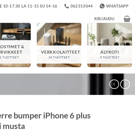
 10-17.30 LA 11-15 SU 14-16
062313044
WHATSAPP
KIRJAUDU
LOSTIMET &
ARVIKKEET
VERKKOLAITTEET
ÄLYKOTI
1 TUOTTEET
34 TUOTTEET
9 TUOTTEET
erre bumper iPhone 6 plus
i musta