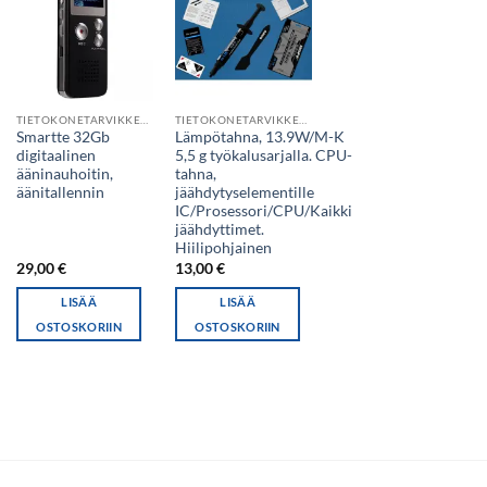
TIETOKONETARVIKKEET
TIETOKONETARVIKKEET
Smartte 32Gb
Lämpötahna, 13.9W/M-K
digitaalinen
5,5 g työkalusarjalla. CPU-
ääninauhoitin,
tahna,
äänitallennin
jäähdytyselementille
IC/Prosessori/CPU/Kaikki
jäähdyttimet.
Hiilipohjainen
29,00
€
13,00
€
LISÄÄ
LISÄÄ
OSTOSKORIIN
OSTOSKORIIN