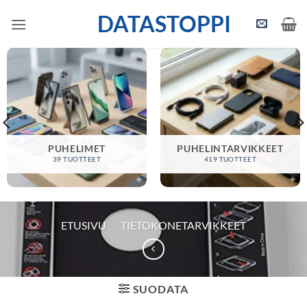
Skip
DATASTOPPI
to
content
PUHELIMET
PUHELINTARVIKKEET
39 TUOTTEET
419 TUOTTEET
ETUSIVU
/
TIETOKONETARVIKKEET
SUODATA