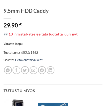
9.5mm HDD Caddy
29,90
€
10 ihmistä katselee tätä tuotetta juuri nyt.
Varasto loppu
Tuotetunnus (SKU):
1662
Osasto:
Tietokonetarvikkeet
TUTUSTU MYÖS