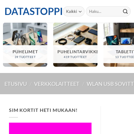
Skip
DATASTOPPI
Etsi:
to
content
PUHELIMET
PUHELINTARVIKKEET
TABLETI
39 TUOTTEET
419 TUOTTEET
13 TUOTTE
ETUSIVU
/
VERKKOLAITTEET
/
WLAN USB SOVIT
SIM KORTIT HETI MUKAAN!