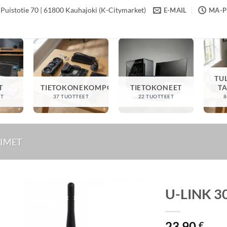
Puistotie 70 | 61800 Kauhajoki (K-Citymarket)
E-MAIL
MA-PE
TU
T
TIETOKONEKOMPONENTIT
TIETOKONEET
T
ET
37 TUOTTEET
22 TUOTTEET
8
TIMET
U-LINK 3
23,90
€