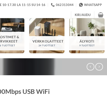
 10-17.30 LA 11-15 SU 14-16
062313044
WHATSAPP
KIRJAUDU
LOSTIMET &
ARVIKKEET
VERKKOLAITTEET
ÄLYKOTI
6 TUOTTEET
34 TUOTTEET
9 TUOTTEET
00Mbps USB WiFi