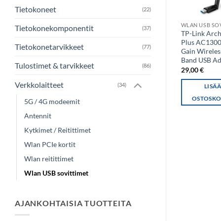
Tietokoneet
(22)
WLAN USB SO
Tietokonekomponentit
(37)
TP-Link Arc
Plus AC1300
Tietokonetarvikkeet
(77)
Gain Wireles
Band USB Ad
Tulostimet & tarvikkeet
(86)
29,00
€
Verkkolaitteet
(34)
LISÄ
OSTOSKO
5G / 4G modeemit
Antennit
Kytkimet / Reitittimet
Wlan PCIe kortit
Wlan reitittimet
Wlan USB sovittimet
AJANKOHTAISIA TUOTTEITA