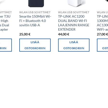
VITTIMET
WLAN USB SOVITTIMET
WLAN USB SOVITTIMET
WLAN U
her T3U
Smartte 150Mbit Wi-
TP-LINK AC1200
TP-LIN
 High
Fi + Bluetooth 4.0
DUAL BAND WI-FI
1300Mb
s Dual
sovitin USB-A
LAAJENNIN RANGE
AC1300
apter
EXTENDER
WiFi-a
25,00
€
44,00
€
27,00
Ä
LISÄÄ
LISÄÄ
RIIN
OSTOSKORIIN
OSTOSKORIIN
OST