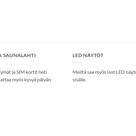
SA SAUNALAHTI
LED NÄYTÖT
tymät ja SIM kortit heti
Meiltä saa myös isot LED näytöt
attaa myös kysyä päivän
sisälle.