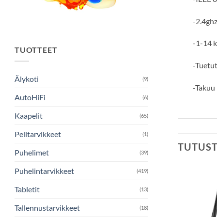
-2.4ghz
-1-14 
TUOTTEET
-Tuetut
Älykoti
(9)
-Takuu
AutoHiFi
(6)
Kaapelit
(65)
Pelitarvikkeet
(1)
TUTUS
Puhelimet
(39)
Puhelintarvikkeet
(419)
Tabletit
(13)
Tallennustarvikkeet
(18)