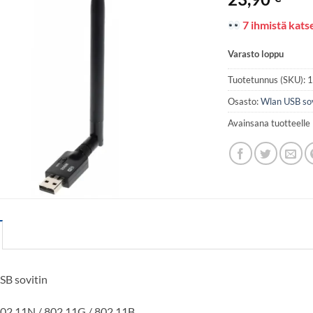
7 ihmistä katse
Varasto loppu
Tuotetunnus (SKU):
Osasto:
Wlan USB so
Avainsana tuotteelle
SB sovitin
802.11N / 802.11G / 802.11B