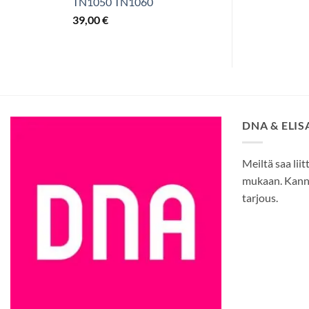
TN1050 TN1060
39,00
€
DNA & ELI
Meiltä saa liit
mukaan. Kann
tarjous.