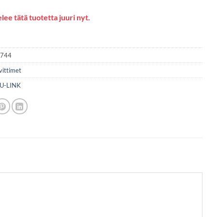
lee tätä tuotetta juuri nyt.
1744
vittimet
U-LINK