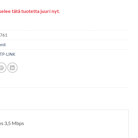
elee tätä tuotetta juuri nyt.
2761
mit
TP-LINK
ys 3,5 Mbps