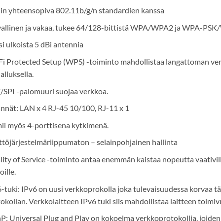
in yhteensopiva 802.11b/g/n standardien kanssa
vallinen ja vakaa, tukee 64/128-bittistä WPA/WPA2 ja WPA-PS
i ulkoista 5 dBi antennia
i Protected Setup (WPS) -toiminto mahdollistaa langattoman verko
alluksella.
SPI -palomuuri suojaa verkkoa.
ännät: LAN x 4 RJ-45 10/100, RJ-11 x 1
ii myös 4-porttisena kytkimenä.
töjärjestelmäriippumaton – selainpohjainen hallinta
ity of Service -toiminto antaa enemmän kaistaa nopeutta vaativille
oille.
-tuki: IPv6 on uusi verkkoprokolla joka tulevaisuudessa korvaa tä
okollan. Verkkolaitteen IPv6 tuki siis mahdollistaa laitteen toimi
: Universal Plug and Play on kokoelma verkkoprotokollia, joiden t