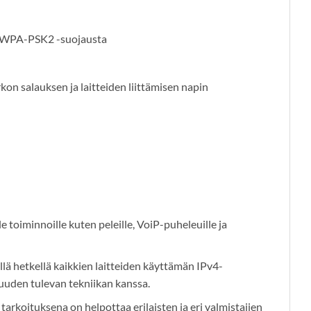
K/WPA-PSK2 -suojausta
n salauksen ja laitteiden liittämisen napin
 toiminnoille kuten peleille, VoiP-puheleuille ja
llä hetkellä kaikkien laitteiden käyttämän IPv4-
vuuden tulevan tekniikan kanssa.
arkoituksena on helpottaa erilaisten ja eri valmistajien