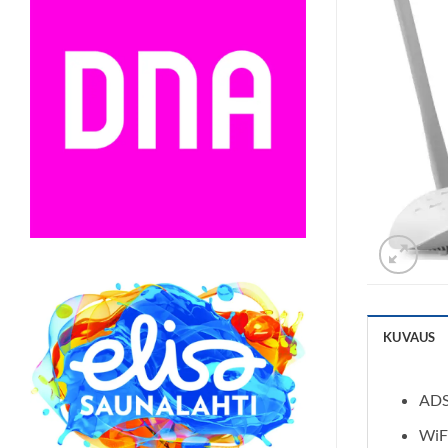
KUVAUS
ADS
WiF