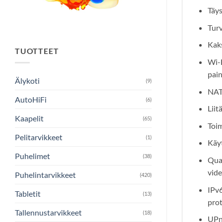
Täys
Tur
Kaks
TUOTTEET
Wi-F
pain
Älykoti
(9)
NAT/
AutoHiFi
(6)
Liit
Kaapelit
(65)
Toim
Pelitarvikkeet
(1)
Käyt
Puhelimet
(38)
Qual
vide
Puhelintarvikkeet
(420)
IPv6
Tabletit
(13)
prot
Tallennustarvikkeet
(18)
UPnP