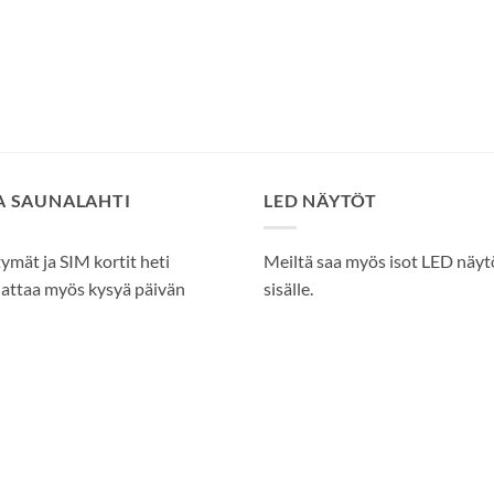
SA SAUNALAHTI
LED NÄYTÖT
tymät ja SIM kortit heti
Meiltä saa myös isot LED näytöt
attaa myös kysyä päivän
sisälle.