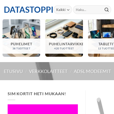
Skip
DATASTOPPI
Etsi:
to
content
PUHELIMET
PUHELINTARVIKKEET
TABLETI
38 TUOTTEET
420 TUOTTEET
13 TUOTTE
ETUSIVU
/
VERKKOLAITTEET
/
ADSL MODEEMIT
SIM KORTIT HETI MUKAAN!