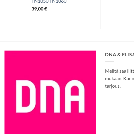
TN1050 TN1060
39,00
€
DNA & ELI
Meiltä saa liit
mukaan. Kann
tarjous.