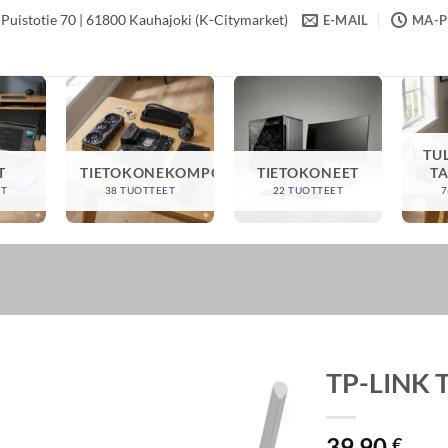
Puistotie 70 | 61800 Kauhajoki (K-Citymarket)
E-MAIL
MA-PE
TU
T
TIETOKONEKOMPONENTIT
TIETOKONEET
T
ET
38 TUOTTEET
22 TUOTTEET
7
TP-LINK 
39,90
€