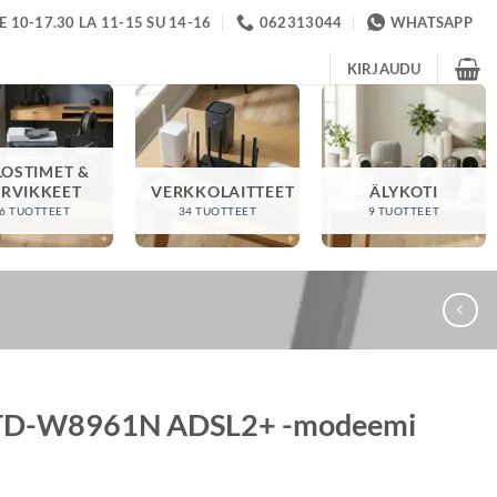
 10-17.30 LA 11-15 SU 14-16
062313044
WHATSAPP
KIRJAUDU
LOSTIMET &
ARVIKKEET
VERKKOLAITTEET
ÄLYKOTI
6 TUOTTEET
34 TUOTTEET
9 TUOTTEET
TD-W8961N ADSL2+ -modeemi