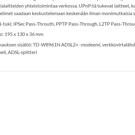
alaitteiden yhteistoimintaa verkossa. UPnP:tä tukevat laitteet, kut
velimet saadaan keskustelemaan keskenään ilman monimutkaisia s
-tuki: IPSec Pass-Throuth, PPTP Pass-Through, L2TP Pass-Thro
o: 195 x 130 x 36 mm
kauksen sisältö: TD-W8961N ADSL2+ -modeemi, verkkovirtalähde,
eli, ADSL-splitteri