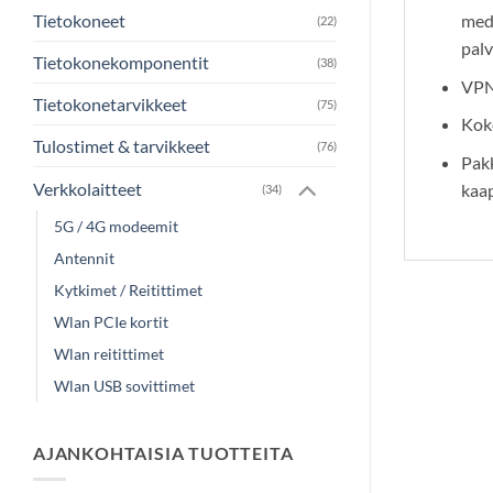
Tietokoneet
medi
(22)
pal
Tietokonekomponentit
(38)
VPN
Tietokonetarvikkeet
(75)
Kok
Tulostimet & tarvikkeet
(76)
Pak
Verkkolaitteet
kaap
(34)
5G / 4G modeemit
Antennit
Kytkimet / Reitittimet
Wlan PCIe kortit
Wlan reitittimet
Wlan USB sovittimet
AJANKOHTAISIA TUOTTEITA