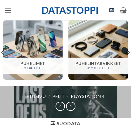
Skip
DATASTOPPI
to
content
PUHELIMET
PUHELINTARVIKKEET
39 TUOTTEET
419 TUOTTEET
ETUSIVU
/
PELIT
/
PLAYSTATION 4
SUODATA