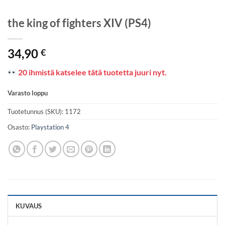
the king of fighters XIV (PS4)
34,90
€
20 ihmistä katselee tätä tuotetta juuri nyt.
Varasto loppu
Tuotetunnus (SKU):
1172
Osasto:
Playstation 4
KUVAUS