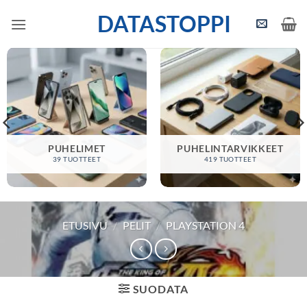
Skip
DATASTOPPI
to
content
PUHELIMET
PUHELINTARVIKKEET
39 TUOTTEET
419 TUOTTEET
ETUSIVU
/
PELIT
/
PLAYSTATION 4
SUODATA