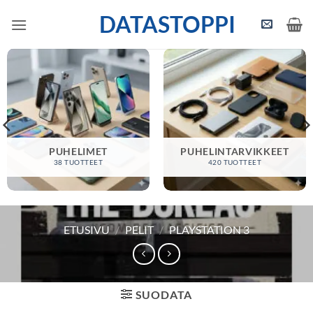
Skip
DATASTOPPI
to
content
PUHELIMET
PUHELINTARVIKKEET
38 TUOTTEET
420 TUOTTEET
ETUSIVU
/
PELIT
/
PLAYSTATION 3
SUODATA