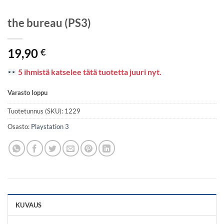
the bureau (PS3)
19,90
€
5 ihmistä katselee tätä tuotetta juuri nyt.
Varasto loppu
Tuotetunnus (SKU):
1229
Osasto:
Playstation 3
KUVAUS