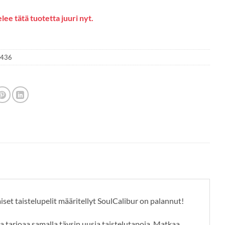
lee tätä tuotetta juuri nyt.
1436
iset taistelupelit määritellyt SoulCalibur on palannut!
a tarjoaa samalla täysin uusia taistelutapoja. Matkaa