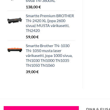
sivua TN-3600XL
138,00
€
Smartte Premium BROTHER
TN-2420 XL (jopa 2600
sivua) MUSTA värikasetti,
TN2420
59,00
€
Smartte Brother TN-1030
TN-1050 musta laser
värikasetti, jopa 1000 sivua,
TN1030 TN1000 TN1035
TN1050 TN1060
39,00
€
DNA & ELI