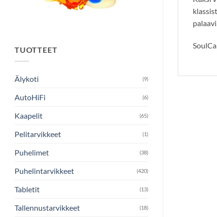
klassis
palaavi
SoulCal
TUOTTEET
Älykoti
(9)
AutoHiFi
(6)
Kaapelit
(65)
Pelitarvikkeet
(1)
Puhelimet
(38)
Puhelintarvikkeet
(420)
Tabletit
(13)
Tallennustarvikkeet
(18)