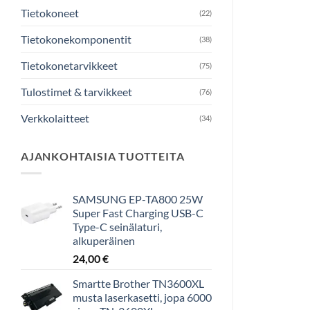
Tietokoneet
(22)
Tietokonekomponentit
(38)
Tietokonetarvikkeet
(75)
Tulostimet & tarvikkeet
(76)
Verkkolaitteet
(34)
AJANKOHTAISIA TUOTTEITA
SAMSUNG EP-TA800 25W
Super Fast Charging USB-C
Type-C seinälaturi,
alkuperäinen
24,00
€
Smartte Brother TN3600XL
musta laserkasetti, jopa 6000