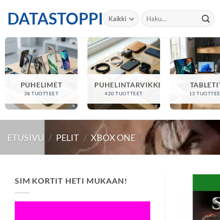
Skip
DATASTOPPI
Etsi:
to
content
PUHELIMET
PUHELINTARVIKKEET
TABLETI
38 TUOTTEET
420 TUOTTEET
13 TUOTTE
ETUSIVU
/
PELIT
/
XBOX ONE
SIM KORTIT HETI MUKAAN!