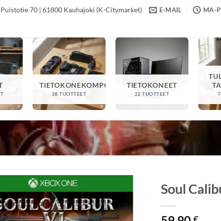
Puistotie 70 | 61800 Kauhajoki (K-Citymarket)
E-MAIL
MA-PE
TU
T
TIETOKONEKOMPONENTIT
TIETOKONEET
T
ET
38 TUOTTEET
22 TUOTTEET
7
Soul Cali
59,90
€