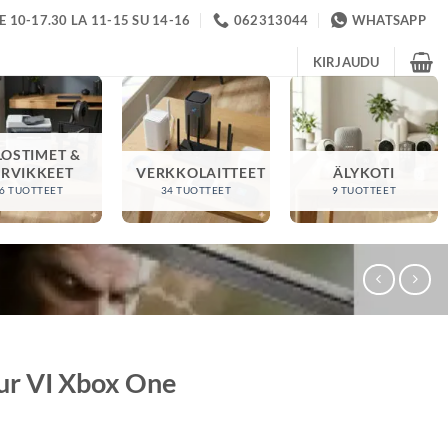
 10-17.30 LA 11-15 SU 14-16
062313044
WHATSAPP
KIRJAUDU
LOSTIMET &
ARVIKKEET
VERKKOLAITTEET
ÄLYKOTI
6 TUOTTEET
34 TUOTTEET
9 TUOTTEET
bur VI Xbox One