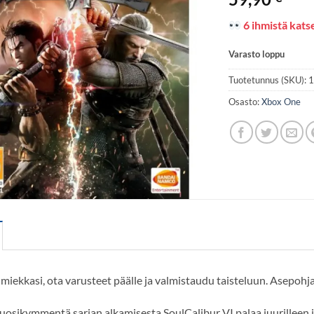
6 ihmistä katse
Varasto loppu
Tuotetunnus (SKU):
Osasto:
Xbox One
 miekkasi, ota varusteet päälle ja valmistaudu taisteluun. Asepohja
uosikymmentä sarjan alkamisesta SoulCalibur VI palaa juurilleen j