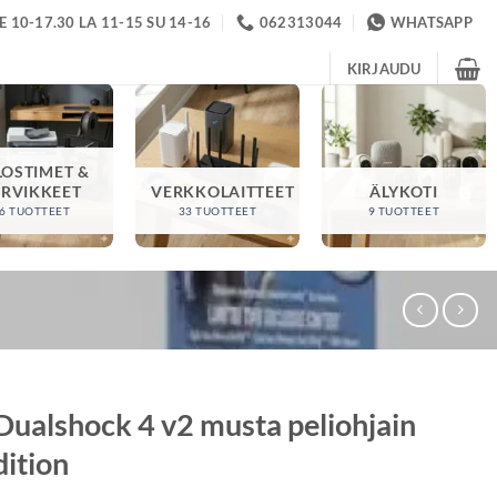
 10-17.30 LA 11-15 SU 14-16
062313044
WHATSAPP
KIRJAUDU
LOSTIMET &
ARVIKKEET
VERKKOLAITTEET
ÄLYKOTI
6 TUOTTEET
33 TUOTTEET
9 TUOTTEET
Dualshock 4 v2 musta peliohjain
dition