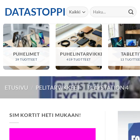
Skip
DATASTOPPI
Etsi:
to
content
PUHELIMET
PUHELINTARVIKKEET
TABLETI
39 TUOTTEET
419 TUOTTEET
13 TUOTTE
ETUSIVU
/
PELITARVIKKEET
/
PLAYSTATION 4
SIM KORTIT HETI MUKAAN!