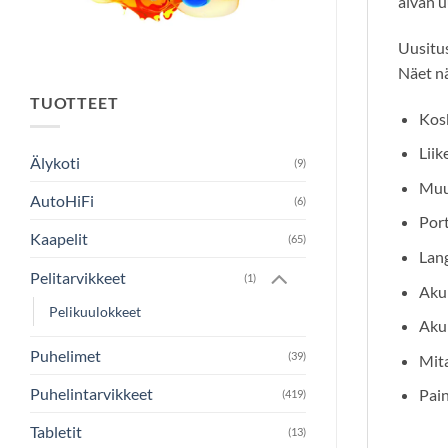
aivan u
Uusitus
Näet nä
TUOTTEET
Kosk
Liik
Älykoti
(9)
Muut
AutoHiFi
(6)
Port
Kaapelit
(65)
Lang
Pelitarvikkeet
(1)
Akun
Pelikuulokkeet
Aku
Puhelimet
(39)
Mit
Puhelintarvikkeet
Pain
(419)
Tabletit
(13)