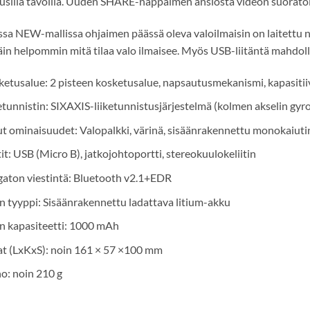
usilla tavoilla. Uuden SHARE-näppäimen ansiosta videon suoratoi
sa NEW-mallissa ohjaimen päässä oleva valoilmaisin on laitettu
in helpommin mitä tilaa valo ilmaisee. Myös USB-liitäntä mahdoll
etusalue: 2 pisteen kosketusalue, napsautusmekanismi, kapasitii
etunnistin: SIXAXIS-liiketunnistusjärjestelmä (kolmen akselin gy
 ominaisuudet: Valopalkki, värinä, sisäänrakennettu monokaiuti
it: USB (Micro B), jatkojohtoportti, stereokuulokeliitin
aton viestintä: Bluetooth v2.1+EDR
 tyyppi: Sisäänrakennettu ladattava litium-akku
n kapasiteetti: 1000 mAh
at (LxKxS): noin 161 × 57 ×100 mm
o: noin 210 g