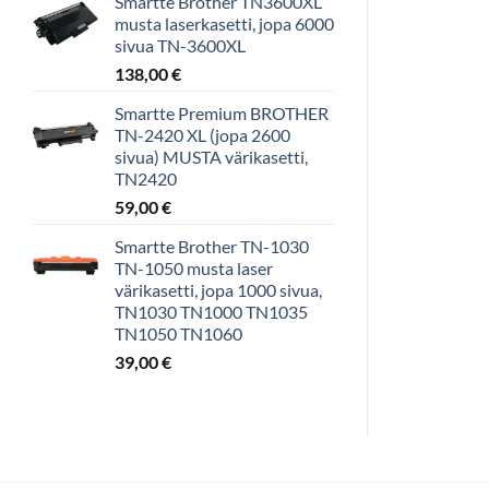
Smartte Brother TN3600XL
musta laserkasetti, jopa 6000
sivua TN-3600XL
138,00
€
Smartte Premium BROTHER
TN-2420 XL (jopa 2600
sivua) MUSTA värikasetti,
TN2420
59,00
€
Smartte Brother TN-1030
TN-1050 musta laser
värikasetti, jopa 1000 sivua,
TN1030 TN1000 TN1035
TN1050 TN1060
39,00
€