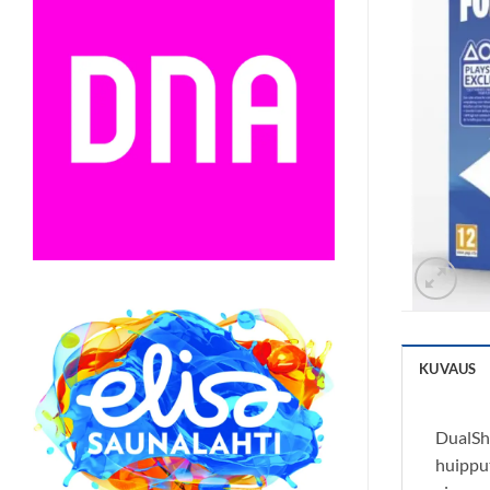
KUVAUS
DualSh
huipput