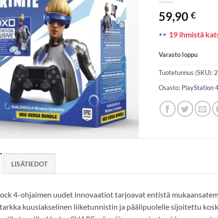
59,90
€
19 ihmistä kats
Varasto loppu
Tuotetunnus (SKU):
Osasto:
PlayStation 
LISÄTIEDOT
ock 4-ohjaimen uudet innovaatiot tarjoavat entistä mukaansate
arkka kuusiakselinen liiketunnistin ja päälipuolelle sijoitettu kosk