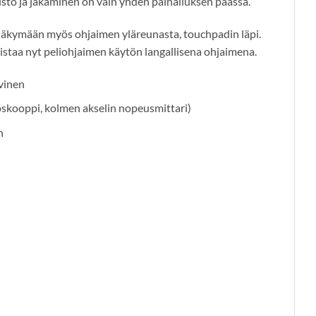
sto ja jakaminen on vain yhden painalluksen päässä.
 näkymään myös ohjaimen yläreunasta, touchpadin läpi.
istaa nyt peliohjaimen käytön langallisena ohjaimena.
vinen
roskooppi, kolmen akselin nopeusmittari)
n