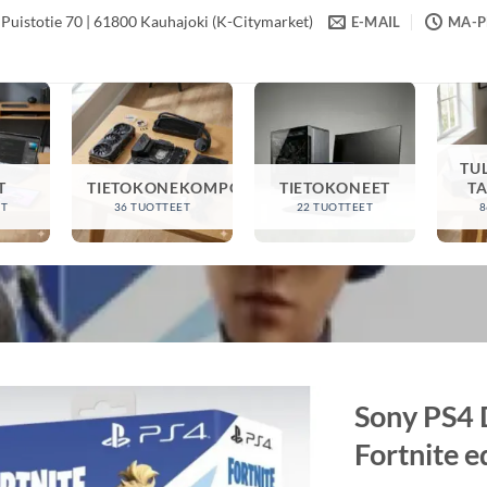
Puistotie 70 | 61800 Kauhajoki (K-Citymarket)
E-MAIL
MA-PE
TU
T
TIETOKONEKOMPONENTIT
TIETOKONEET
T
ET
36 TUOTTEET
22 TUOTTEET
8
Sony PS4 
Fortnite e