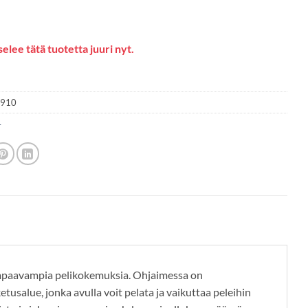
elee tätä tuotetta juuri nyt.
2910
4
mpaavampia pelikokemuksia. Ohjaimessa on
etusalue, jonka avulla voit pelata ja vaikuttaa peleihin