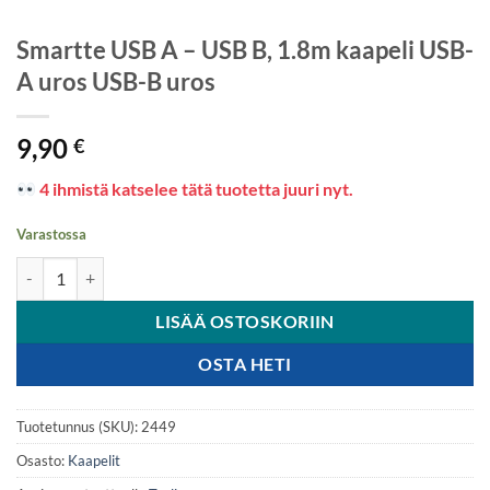
Smartte USB A – USB B, 1.8m kaapeli USB-
A uros USB-B uros
9,90
€
4 ihmistä katselee tätä tuotetta juuri nyt.
Varastossa
Smartte USB A – USB B, 1.8m kaapeli USB-A uros USB-B uros määrä
LISÄÄ OSTOSKORIIN
OSTA HETI
Tuotetunnus (SKU):
2449
Osasto:
Kaapelit