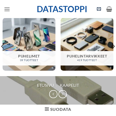
Skip
DATASTOPPI
to
content
PUHELIMET
PUHELINTARVIKKEET
39 TUOTTEET
419 TUOTTEET
ETUSIVU
/
KAAPELIT
SUODATA