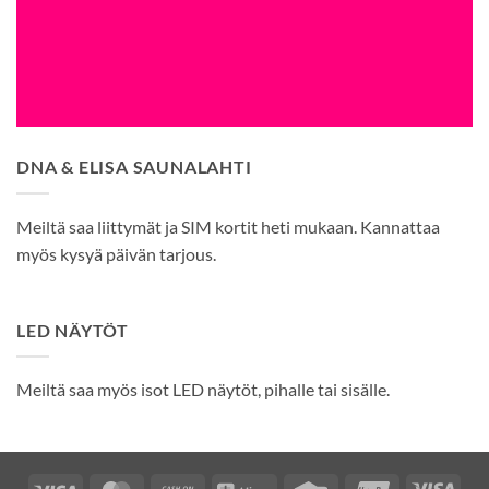
DNA & ELISA SAUNALAHTI
Meiltä saa liittymät ja SIM kortit heti mukaan. Kannattaa
myös kysyä päivän tarjous.
LED NÄYTÖT
Meiltä saa myös isot LED näytöt, pihalle tai sisälle.
Visa
MasterCard
Cash
Alipay
Credit
UnionPay
Visa