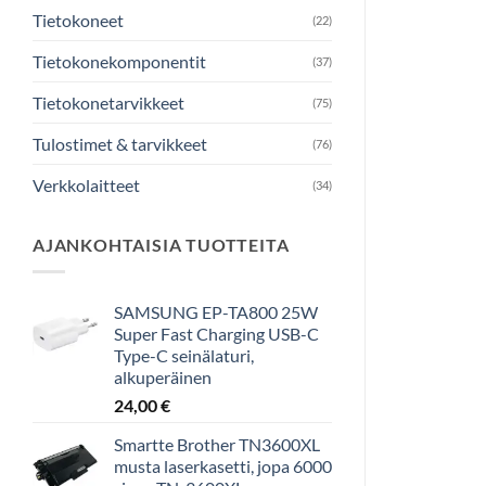
Tietokoneet
(22)
Tietokonekomponentit
(37)
Tietokonetarvikkeet
(75)
Tulostimet & tarvikkeet
(76)
Verkkolaitteet
(34)
AJANKOHTAISIA TUOTTEITA
SAMSUNG EP-TA800 25W
Super Fast Charging USB-C
Type-C seinälaturi,
alkuperäinen
24,00
€
Smartte Brother TN3600XL
musta laserkasetti, jopa 6000