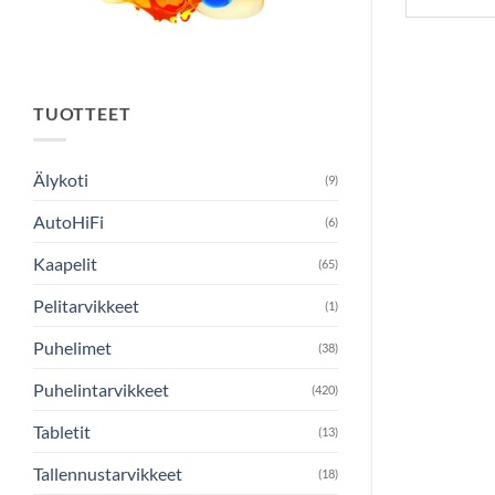
TUOTTEET
Älykoti
(9)
AutoHiFi
(6)
Kaapelit
(65)
Pelitarvikkeet
(1)
Puhelimet
(38)
Puhelintarvikkeet
(420)
Tabletit
(13)
Tallennustarvikkeet
(18)