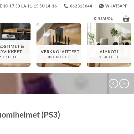
 10-17.30 LA 11-15 SU 14-16
062313044
WHATSAPP
KIRJAUDU
LOSTIMET &
ARVIKKEET
VERKKOLAITTEET
ÄLYKOTI
6 TUOTTEET
34 TUOTTEET
9 TUOTTEET
suomihelmet (PS3)