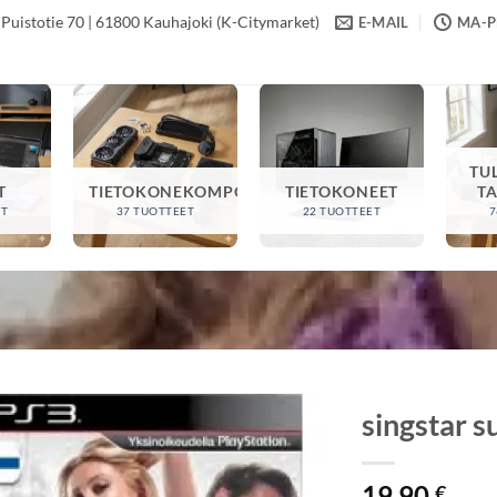
Puistotie 70 | 61800 Kauhajoki (K-Citymarket)
E-MAIL
MA-PE
TU
T
TIETOKONEKOMPONENTIT
TIETOKONEET
T
ET
37 TUOTTEET
22 TUOTTEET
7
singstar 
19,90
€