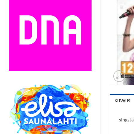
KUVAUS
singst