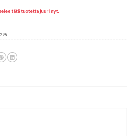
elee tätä tuotetta juuri nyt.
1295
3