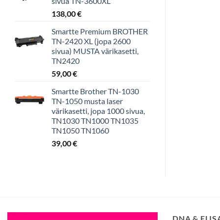
sivua TN-3600XL
138,00
€
Smartte Premium BROTHER
TN-2420 XL (jopa 2600
sivua) MUSTA värikasetti,
TN2420
59,00
€
Smartte Brother TN-1030
TN-1050 musta laser
värikasetti, jopa 1000 sivua,
TN1030 TN1000 TN1035
TN1050 TN1060
39,00
€
DNA & ELI