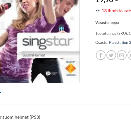
13 ihmistä kats
Varasto loppu
Tuotetunnus (SKU):
Osasto:
Playstation 
ar suomihelmet (PS3)