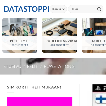
Skip
DATASTOPPI
Etsi:
to
content
PUHELIMET
PUHELINTARVIKKEET
TABLETI
38 TUOTTEET
420 TUOTTEET
13 TUOTTE
ETUSIVU
/
PELIT
/
PLAYSTATION 3
SIM KORTIT HETI MUKAAN!