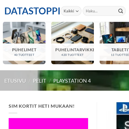
Skip
DATASTOPPI
Etsi:
to
content
PUHELIMET
PUHELINTARVIKKEET
TABLETI
40 TUOTTEET
420 TUOTTEET
13 TUOTTE
ETUSIVU
/
PELIT
/
PLAYSTATION 4
SIM KORTIT HETI MUKAAN!