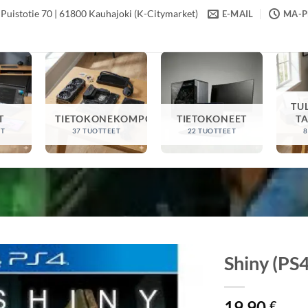
Puistotie 70 | 61800 Kauhajoki (K-Citymarket)
E-MAIL
MA-PE
TU
T
TIETOKONEKOMPONENTIT
TIETOKONEET
T
ET
37 TUOTTEET
22 TUOTTEET
8
Shiny (PS4
19,90
€