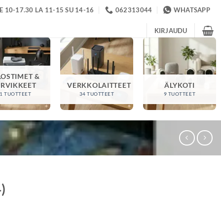
 10-17.30 LA 11-15 SU 14-16
062313044
WHATSAPP
KIRJAUDU
LOSTIMET &
ARVIKKEET
VERKKOLAITTEET
ÄLYKOTI
1 TUOTTEET
34 TUOTTEET
9 TUOTTEET
)