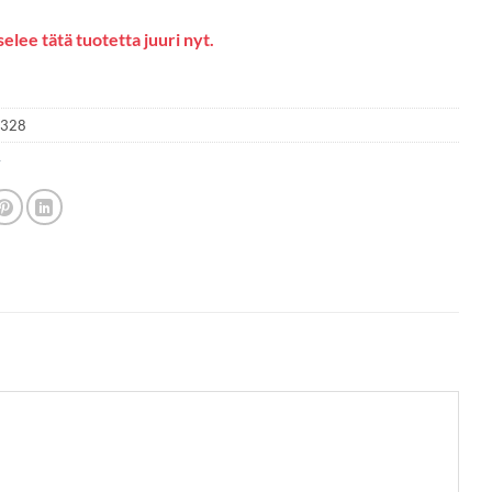
elee tätä tuotetta juuri nyt.
1328
4