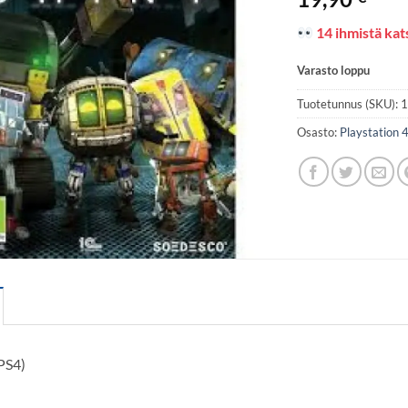
14 ihmistä kats
Varasto loppu
Tuotetunnus (SKU):
Osasto:
Playstation 
PS4)