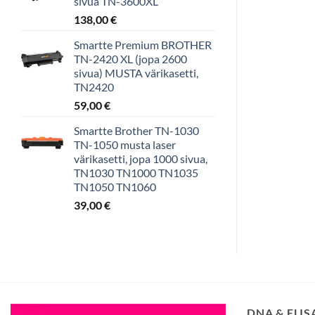
sivua TN-3600XL
138,00
€
Smartte Premium BROTHER
TN-2420 XL (jopa 2600
sivua) MUSTA värikasetti,
TN2420
59,00
€
Smartte Brother TN-1030
TN-1050 musta laser
värikasetti, jopa 1000 sivua,
TN1030 TN1000 TN1035
TN1050 TN1060
39,00
€
DNA & ELI