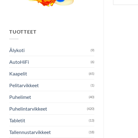
TUOTTEET
Älykoti
(9)
AutoHiFi
(6)
Kaapelit
(65)
Pelitarvikkeet
(1)
Puhelimet
(40)
Puhelintarvikkeet
(420)
Tabletit
(13)
Tallennustarvikkeet
(18)