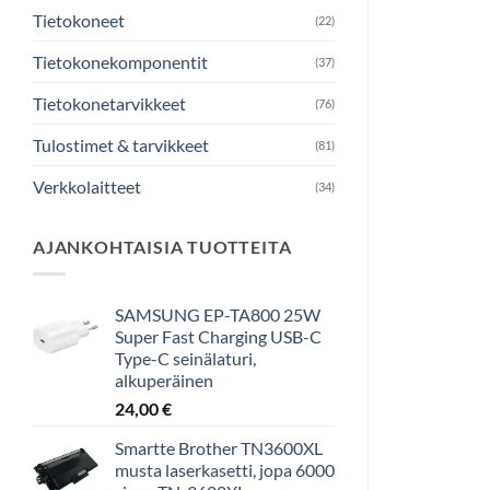
Tietokoneet
(22)
Tietokonekomponentit
(37)
Tietokonetarvikkeet
(76)
Tulostimet & tarvikkeet
(81)
Verkkolaitteet
(34)
AJANKOHTAISIA TUOTTEITA
SAMSUNG EP-TA800 25W
Super Fast Charging USB-C
Type-C seinälaturi,
alkuperäinen
24,00
€
Smartte Brother TN3600XL
musta laserkasetti, jopa 6000