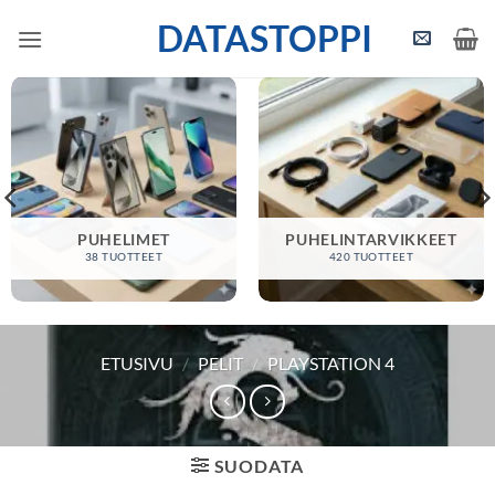
Skip
DATASTOPPI
to
content
PUHELIMET
PUHELINTARVIKKEET
38 TUOTTEET
420 TUOTTEET
ETUSIVU
/
PELIT
/
PLAYSTATION 4
SUODATA