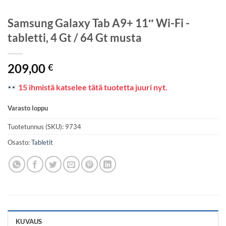
Samsung Galaxy Tab A9+ 11″ Wi-Fi -
tabletti, 4 Gt / 64 Gt musta
209,00
€
15 ihmistä katselee tätä tuotetta juuri nyt.
Varasto loppu
Tuotetunnus (SKU):
9734
Osasto:
Tabletit
KUVAUS