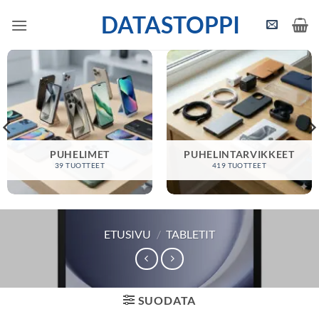
Skip
DATASTOPPI
to
content
PUHELIMET
PUHELINTARVIKKEET
39 TUOTTEET
419 TUOTTEET
ETUSIVU
/
TABLETIT
SUODATA