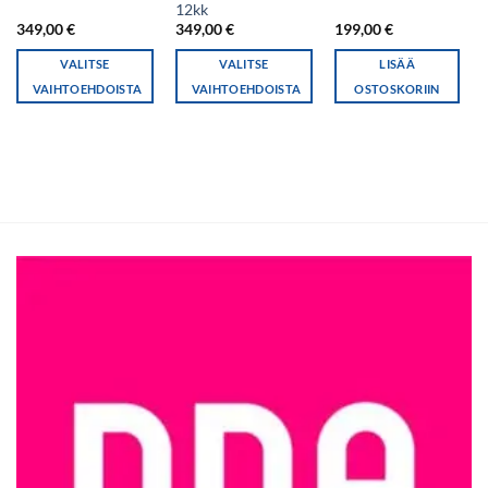
12kk
349,00
€
349,00
€
199,00
€
VALITSE
VALITSE
LISÄÄ
VAIHTOEHDOISTA
VAIHTOEHDOISTA
OSTOSKORIIN
Tällä
Tällä
tuotteella
tuotteella
on
on
useampi
useampi
muunnelma.
muunnelma.
Voit
Voit
tehdä
tehdä
valinnat
valinnat
tuotteen
tuotteen
sivulla.
sivulla.