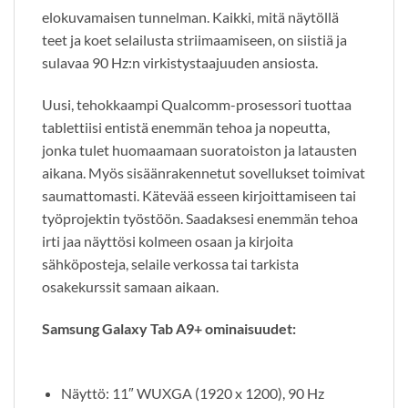
elokuvamaisen tunnelman. Kaikki, mitä näytöllä
teet ja koet selailusta striimaamiseen, on siistiä ja
sulavaa 90 Hz:n virkistystaajuuden ansiosta.
Uusi, tehokkaampi Qualcomm-prosessori tuottaa
tablettiisi entistä enemmän tehoa ja nopeutta,
jonka tulet huomaamaan suoratoiston ja latausten
aikana. Myös sisäänrakennetut sovellukset toimivat
saumattomasti. Kätevää esseen kirjoittamiseen tai
työprojektin työstöön. Saadaksesi enemmän tehoa
irti jaa näyttösi kolmeen osaan ja kirjoita
sähköposteja, selaile verkossa tai tarkista
osakekurssit samaan aikaan.
Samsung Galaxy Tab A9+ ominaisuudet:
Näyttö: 11″ WUXGA (1920 x 1200), 90 Hz