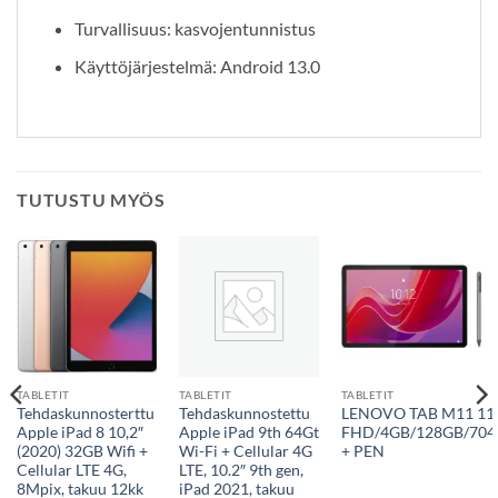
Turvallisuus: kasvojentunnistus
Käyttöjärjestelmä: Android 13.0
TUTUSTU MYÖS
TABLETIT
TABLETIT
TABLETIT
Tehdaskunnosterttu
Tehdaskunnostettu
LENOVO TAB M11 11
Apple iPad 8 10,2″
Apple iPad 9th 64Gt
FHD/4GB/128GB/704
(2020) 32GB Wifi +
Wi-Fi + Cellular 4G
+ PEN
Cellular LTE 4G,
LTE, 10.2″ 9th gen,
8Mpix, takuu 12kk
iPad 2021, takuu