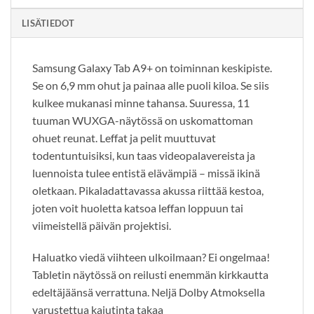
LISÄTIEDOT
Samsung Galaxy Tab A9+ on toiminnan keskipiste.
Se on 6,9 mm ohut ja painaa alle puoli kiloa. Se siis
kulkee mukanasi minne tahansa. Suuressa, 11
tuuman WUXGA-näytössä on uskomattoman
ohuet reunat. Leffat ja pelit muuttuvat
todentuntuisiksi, kun taas videopalavereista ja
luennoista tulee entistä elävämpiä – missä ikinä
oletkaan. Pikaladattavassa akussa riittää kestoa,
joten voit huoletta katsoa leffan loppuun tai
viimeistellä päivän projektisi.
Haluatko viedä viihteen ulkoilmaan? Ei ongelmaa!
Tabletin näytössä on reilusti enemmän kirkkautta
edeltäjäänsä verrattuna. Neljä Dolby Atmoksella
varustettua kaiutinta takaa