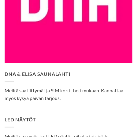
DNA & ELISA SAUNALAHTI
Meiltä saa liittymät ja SIM kortit heti mukaan. Kannattaa
myös kysyä päivän tarjous.
LED NÄYTÖT
Meiltä saa myös isot LED näytöt, pihalle tai sisälle.