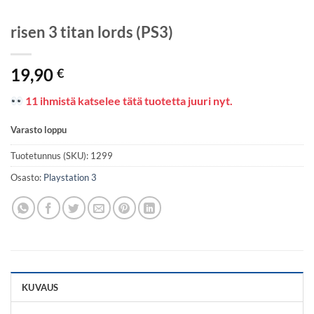
risen 3 titan lords (PS3)
19,90
€
11 ihmistä katselee tätä tuotetta juuri nyt.
Varasto loppu
Tuotetunnus (SKU):
1299
Osasto:
Playstation 3
KUVAUS