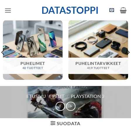
Skip
DATASTOPPI
to
content
PUHELIMET
PUHELINTARVIKKEET
40 TUOTTEET
419 TUOTTEET
ETUSIVU
/
PELIT
/
PLAYSTATION 3
SUODATA