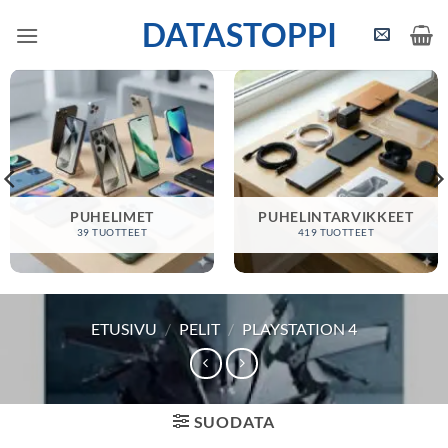
Skip
DATASTOPPI
to
content
PUHELIMET
PUHELINTARVIKKEET
39 TUOTTEET
419 TUOTTEET
ETUSIVU
/
PELIT
/
PLAYSTATION 4
SUODATA