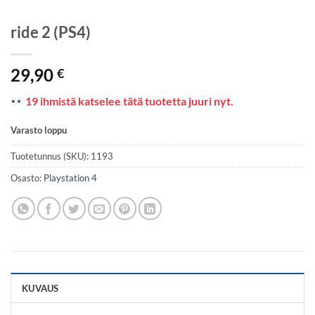
ride 2 (PS4)
29,90
€
19 ihmistä katselee tätä tuotetta juuri nyt.
Varasto loppu
Tuotetunnus (SKU):
1193
Osasto:
Playstation 4
KUVAUS