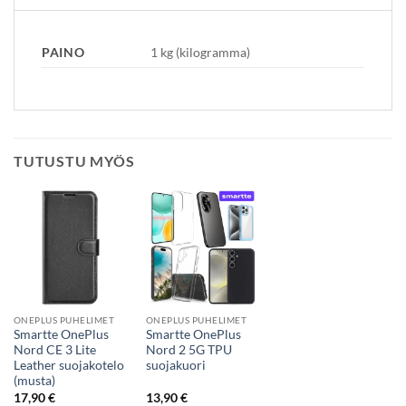
PAINO
1 kg (kilogramma)
TUTUSTU MYÖS
ONEPLUS PUHELIMET
ONEPLUS PUHELIMET
Smartte OnePlus
Smartte OnePlus
Nord CE 3 Lite
Nord 2 5G TPU
Leather suojakotelo
suojakuori
(musta)
17,90
€
13,90
€