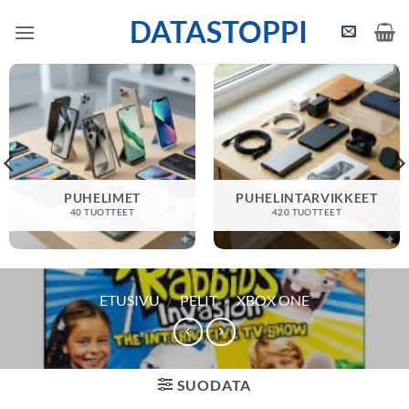
Skip
DATASTOPPI
to
content
PUHELIMET
PUHELINTARVIKKEET
40 TUOTTEET
420 TUOTTEET
ETUSIVU
/
PELIT
/
XBOX ONE
SUODATA