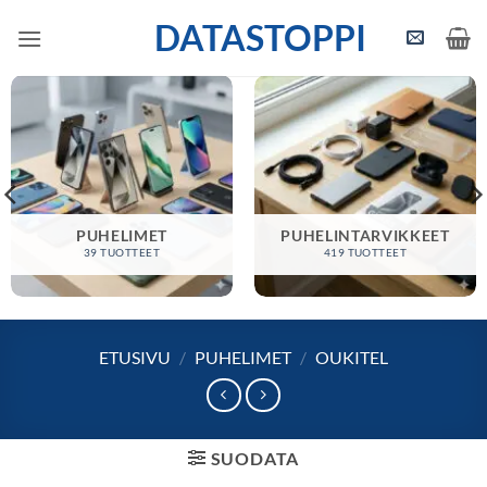
Skip
DATASTOPPI
to
content
PUHELIMET
PUHELINTARVIKKEET
39 TUOTTEET
419 TUOTTEET
ETUSIVU
/
PUHELIMET
/
OUKITEL
SUODATA