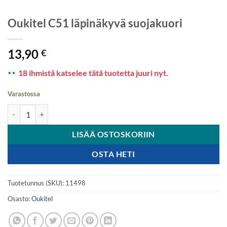
Oukitel C51 läpinäkyvä suojakuori
13,90
€
18 ihmistä katselee tätä tuotetta juuri nyt.
Varastossa
Oukitel C51 läpinäkyvä suojakuori määrä
LISÄÄ OSTOSKORIIN
OSTA HETI
Tuotetunnus (SKU):
11498
Osasto:
Oukitel