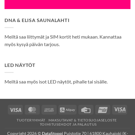
DNA & ELISA SAUNALAHTI
Meiltä saa liittymät ja SIM kortit heti mukaan. Kannattaa
myös kysyä päivän tarjous.
LED NÄYTÖT
Meiltä saa myös isot LED näytöt, pihalle tai sisälle.
Visa
MasterCard
Cash
Alipay
Credit
UnionPay
Visa
On
Card
Elec
TUOTERYHMÄT
MAKSUTAVAT & TIETOSUOJASELOSTE
Delivery
TOIMITUSEHDOT JA PALAUTUS
Copyright 2026 ©
DataStoppi
Puistotie 70 | 61800 Kauhajoki (K-