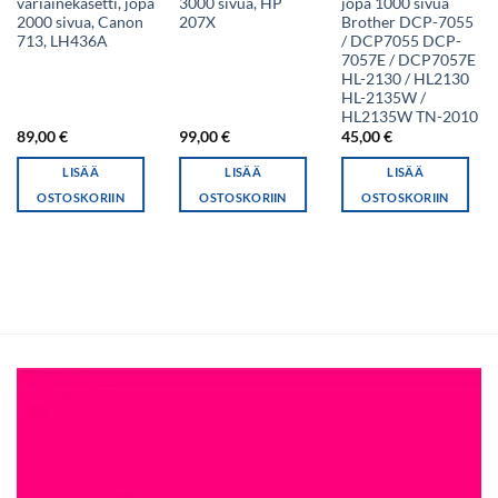
väriainekasetti, jopa
3000 sivua, HP
jopa 1000 sivua
2000 sivua, Canon
207X
Brother DCP-7055
713, LH436A
/ DCP7055 DCP-
7057E / DCP7057E
HL-2130 / HL2130
HL-2135W /
HL2135W TN-2010
89,00
€
99,00
€
45,00
€
LISÄÄ
LISÄÄ
LISÄÄ
OSTOSKORIIN
OSTOSKORIIN
OSTOSKORIIN