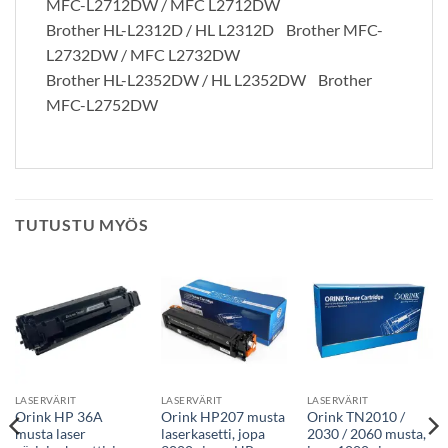
MFC-L2712DW / MFC L2712DW
Brother HL-L2312D / HL L2312D Brother MFC-
L2732DW / MFC L2732DW
Brother HL-L2352DW / HL L2352DW Brother
MFC-L2752DW
TUTUSTU MYÖS
LASERVÄRIT
LASERVÄRIT
LASERVÄRIT
Orink HP 36A
Orink HP207 musta
Orink TN2010 /
musta laser
laserkasetti, jopa
2030 / 2060 musta,