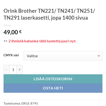
Orink Brother TN221/ TN241/ TN251/
TN291 laserkasetti, jopa 1400 sivua
49,00
€
2 ihmistä katselee tätä tuotetta juuri nyt.
CMYK väri
Orink Brother TN221/ TN241/ TN251/ TN291 laserkasetti, jopa 1400
LISÄÄ OSTOSKORIIN
OSTA HETI
Tuotetunnus (SKU):
8745