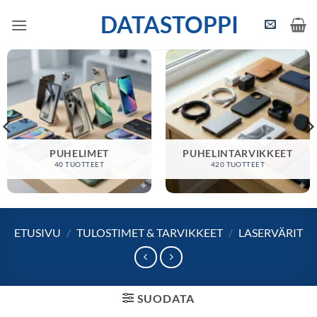
Skip
DATASTOPPI
to
content
PUHELIMET
PUHELINTARVIKKEET
40 TUOTTEET
420 TUOTTEET
ETUSIVU
/
TULOSTIMET & TARVIKKEET
/
LASERVÄRIT
SUODATA