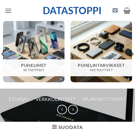
Skip
DATASTOPPI
to
content
PUHELIMET
PUHELINTARVIKKEET
40 TUOTTEET
420 TUOTTEET
ETUSIVU
/
VERKKOLAITTEET
/
WLAN REITITTIMET
SUODATA