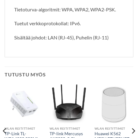
Tietoturva-algoritmit: WPA, WPA2, WPA2-PSK.
Tuetut verkkoprotokollat: IPv6.
Sisältää johdot: LAN (RJ-45), Puhelin (RJ-11)
TUTUSTU MYÖS
WLAN REITITTIMET
WLAN REITITTIMET
WLAN REITITTIMET
TP-Link TL-
TP-link Mercusys
Huawei K562