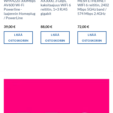
WPA4220 300Mbps
AX3000, 3 Gbps,
MESH ETHERNET
AV600 Wi-Fi
kaksitaajuus WiFi 6
WIFI 6 reititin, 2402
Powerline -
reititin, 1+3 RJ45
Mbps 5GHz band /
laajennin Homeplug
gigabit
574 Mbps 2.4GHz
/ PowerLine
39,00
€
88,00
€
72,00
€
LISÄÄ
LISÄÄ
LISÄÄ
OSTOSKORIIN
OSTOSKORIIN
OSTOSKORIIN