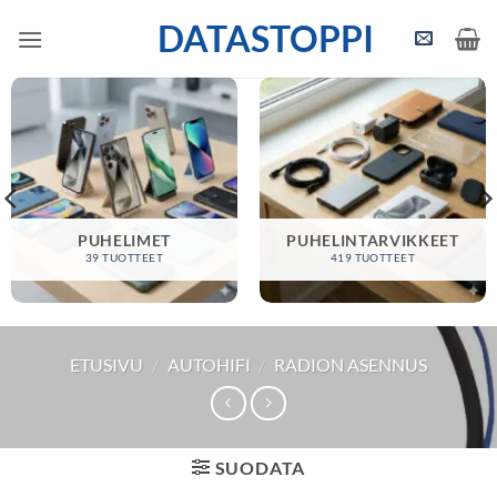
Skip
DATASTOPPI
to
content
PUHELIMET
PUHELINTARVIKKEET
39 TUOTTEET
419 TUOTTEET
ETUSIVU
/
AUTOHIFI
/
RADION ASENNUS
SUODATA