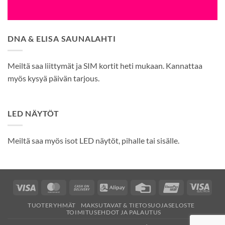
DNA & ELISA SAUNALAHTI
Meiltä saa liittymät ja SIM kortit heti mukaan. Kannattaa
myös kysyä päivän tarjous.
LED NÄYTÖT
Meiltä saa myös isot LED näytöt, pihalle tai sisälle.
Visa
MasterCard
Cash
Alipay
Credit
UnionPay
Visa
On
Card
Elec
TUOTERYHMÄT
MAKSUTAVAT & TIETOSUOJASELOSTE
Delivery
TOIMITUSEHDOT JA PALAUTUS