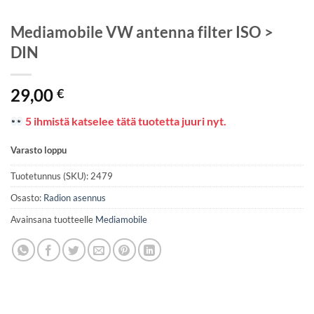
Mediamobile VW antenna filter ISO >
DIN
29,00
€
5 ihmistä katselee tätä tuotetta juuri nyt.
Varasto loppu
Tuotetunnus (SKU):
2479
Osasto:
Radion asennus
Avainsana tuotteelle
Mediamobile