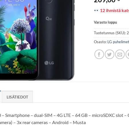
12 ihmistä kats
Varasto loppu
Tuotetunnus (SKU):
Osasto:
LG puhelime
LISÄTIEDOT
 – Smartphone – dual-SIM – 4G LTE – 64 GB – microSDXC slot – 
amera) – 3x rear cameras – Android – Musta