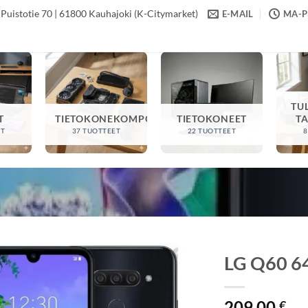
Puistotie 70 | 61800 Kauhajoki (K-Citymarket)
E-MAIL
MA-PE
TU
T
TIETOKONEKOMPONENTIT
TIETOKONEET
T
ET
37 TUOTTEET
22 TUOTTEET
8
LG Q60 6
209,00
€