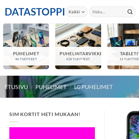
Skip
DATASTOPPI
Etsi:
to
content
PUHELIMET
PUHELINTARVIKKEET
TABLETI
40 TUOTTEET
420 TUOTTEET
13 TUOTTE
ETUSIVU
/
PUHELIMET
/
LG PUHELIMET
SIM KORTIT HETI MUKAAN!