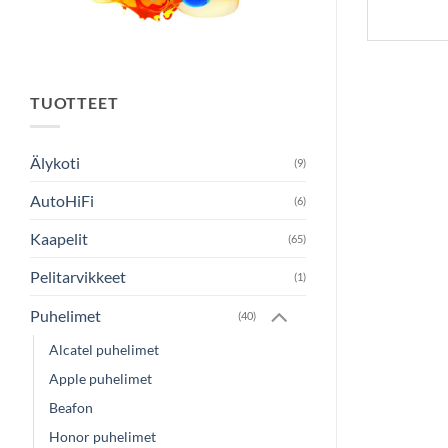
TUOTTEET
Älykoti
(9)
AutoHiFi
(6)
Kaapelit
(65)
Pelitarvikkeet
(1)
Puhelimet
(40)
Alcatel puhelimet
Apple puhelimet
Beafon
Honor puhelimet