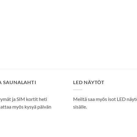
SA SAUNALAHTI
LED NÄYTÖT
tymät ja SIM kortit heti
Meiltä saa myös isot LED näytöt
attaa myös kysyä päivän
sisälle.