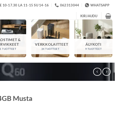
 10-17.30 LA 11-15 SU 14-16
062313044
WHATSAPP
KIRJAUDU
LOSTIMET &
ARVIKKEET
VERKKOLAITTEET
ÄLYKOTI
1 TUOTTEET
34 TUOTTEET
9 TUOTTEET
4GB Musta