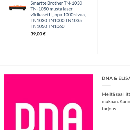
Smartte Brother TN-1030
TN-1050 musta laser
värikasetti, jopa 1000 sivua,
TN1030 TN1000 TN1035
TN1050 TN1060
39,00
€
DNA & ELI
Meiltä saa liit
mukaan. Kann
tarjous.