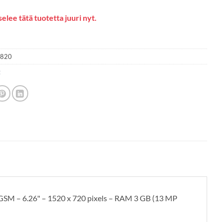
elee tätä tuotetta juuri nyt.
2820
t
GSM – 6.26" – 1520 x 720 pixels – RAM 3 GB (13 MP