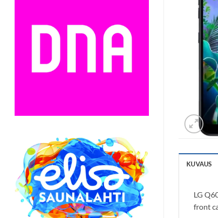
KUVAUS
LG Q60
front c