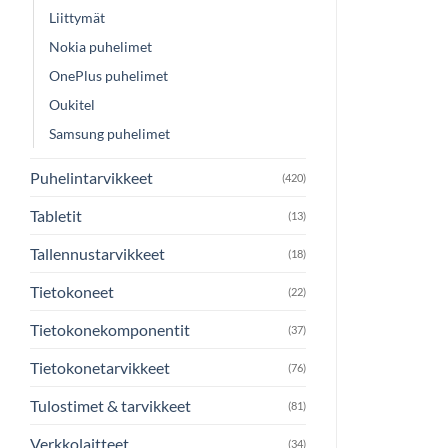
Liittymät
Nokia puhelimet
OnePlus puhelimet
Oukitel
Samsung puhelimet
Puhelintarvikkeet
(420)
Tabletit
(13)
Tallennustarvikkeet
(18)
Tietokoneet
(22)
Tietokonekomponentit
(37)
Tietokonetarvikkeet
(76)
Tulostimet & tarvikkeet
(81)
Verkkolaitteet
(34)