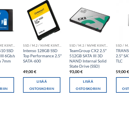
SSD / M.2 / NVME KIINTOLEVYT
SSD / M.2 / NVME KIINTOLEVYT
SSD / M.2 / NVME KIINTOLEVYT
510 SSD
Intenso 128GB SSD
TeamGroup CX2 2.5″
TRANS
II 6Gb/s
Top Performance 2.5″
512GB SATA III 3D
2.5″ S
ch 7mm
SATA-600
NAND Internal Solid
TLC
State Drive (SSD)
49,00
€
93,00
€
59,00
Ä
LISÄÄ
LISÄÄ
RIIN
OSTOSKORIIN
OSTOSKORIIN
OST