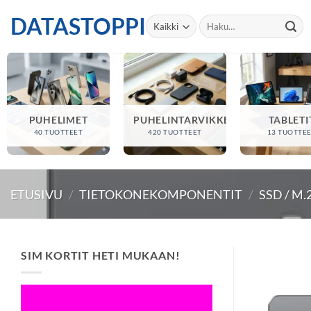
Skip
DATASTOPPI
Etsi:
to
content
PUHELIMET
PUHELINTARVIKKEET
TABLETI
40 TUOTTEET
420 TUOTTEET
13 TUOTTE
ETUSIVU
/
TIETOKONEKOMPONENTIT
/
SSD / M.
SIM KORTIT HETI MUKAAN!