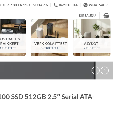
 10-17.30 LA 11-15 SU 14-16
062313044
WHATSAPP
KIRJAUDU
LOSTIMET &
ARVIKKEET
VERKKOLAITTEET
ÄLYKOTI
1 TUOTTEET
34 TUOTTEET
9 TUOTTEET
00 SSD 512GB 2.5″ Serial ATA-