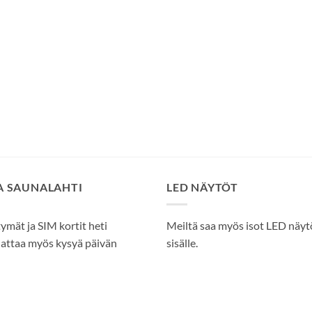
SA SAUNALAHTI
LED NÄYTÖT
tymät ja SIM kortit heti
Meiltä saa myös isot LED näytöt
attaa myös kysyä päivän
sisälle.