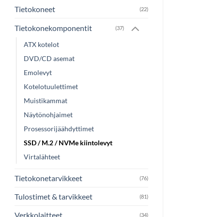
Tietokoneet
(22)
Tietokonekomponentit
(37)
ATX kotelot
DVD/CD asemat
Emolevyt
Kotelotuulettimet
Muistikammat
Näytönohjaimet
Prosessorijäähdyttimet
SSD / M.2 / NVMe kiintolevyt
Virtalähteet
Tietokonetarvikkeet
(76)
Tulostimet & tarvikkeet
(81)
Verkkolaitteet
(34)