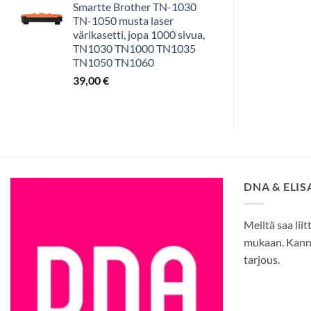
Smartte Brother TN-1030
TN-1050 musta laser
värikasetti, jopa 1000 sivua,
TN1030 TN1000 TN1035
TN1050 TN1060
39,00
€
DNA & ELI
Meiltä saa liit
mukaan. Kann
tarjous.