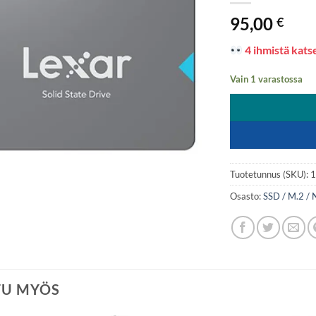
95,00
€
4 ihmistä katse
Vain 1 varastossa
Tuotetunnus (SKU):
Osasto:
SSD / M.2 / 
TU MYÖS