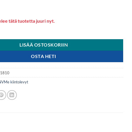
lee tätä tuotetta juuri nyt.
LISÄÄ OSTOSKORIIN
OSTA HETI
11810
NVMe kiintolevyt