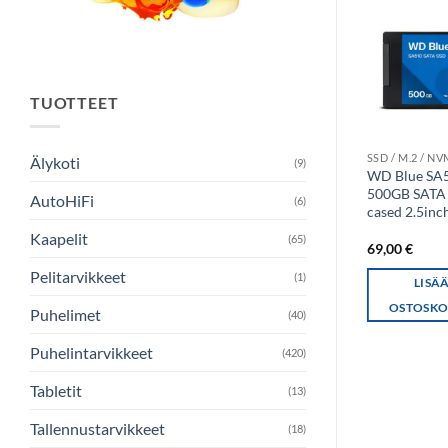
TUOTTEET
SSD / M.2 / NVME KIINTOLEVYT
Älykoti
(9)
Kingston SSDNow
WD Blue SA
A400 SSD – 960GB
500GB SATA I
AutoHiFi
(6)
cased 2.5in
Kaapelit
(65)
169,00
€
69,00
€
Pelitarvikkeet
(1)
LISÄÄ
LISÄ
OSTOSKORIIN
OSTOSKO
Puhelimet
(40)
Puhelintarvikkeet
(420)
Tabletit
(13)
Tallennustarvikkeet
(18)