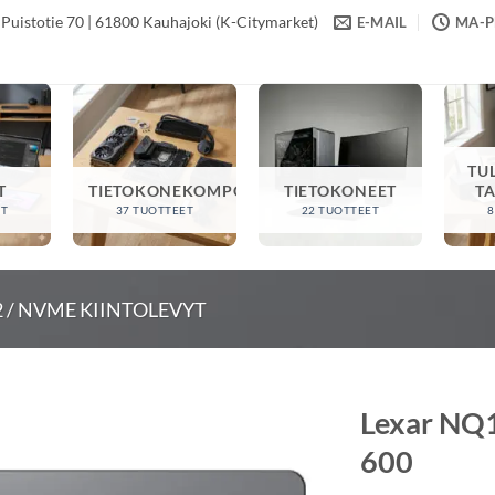
Puistotie 70 | 61800 Kauhajoki (K-Citymarket)
E-MAIL
MA-PE
TU
T
TIETOKONEKOMPONENTIT
TIETOKONEET
T
ET
37 TUOTTEET
22 TUOTTEET
8
2 / NVME KIINTOLEVYT
Lexar NQ1
600