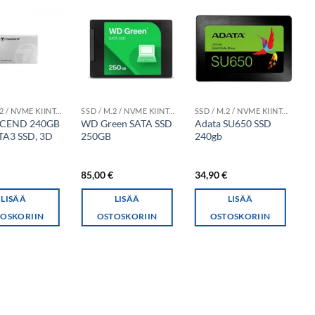
SSD / M.2 / NVME KIINTOLEVYT
SSD / M.2 / NVME KIINTOLEVYT
SSD / M.2 / NVME KIINTOLEVYT
CEND 240GB
WD Green SATA SSD
Adata SU650 SSD
K
ATA3 SSD, 3D
250GB
240gb
T
S
2
€
85,00
€
34,90
€
2
LISÄÄ
LISÄÄ
LISÄÄ
OSKORIIN
OSTOSKORIIN
OSTOSKORIIN