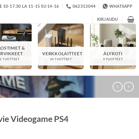
 10-17.30 LA 11-15 SU 14-16
062313044
WHATSAPP
KIRJAUDU
LOSTIMET &
ARVIKKEET
VERKKOLAITTEET
ÄLYKOTI
2 TUOTTEET
34 TUOTTEET
9 TUOTTEET
ie Videogame PS4