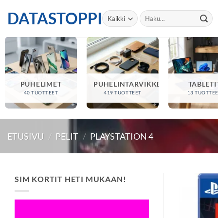
Skip
DATASTOPPI
Etsi:
to
content
PUHELIMET
PUHELINTARVIKKEET
TABLETI
40 TUOTTEET
419 TUOTTEET
13 TUOTTE
ETUSIVU
/
PELIT
/
PLAYSTATION 4
SIM KORTIT HETI MUKAAN!