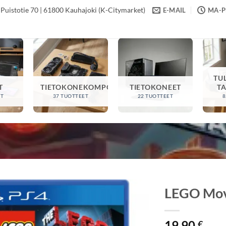
Puistotie 70 | 61800 Kauhajoki (K-Citymarket)
E-MAIL
MA-PE
TU
T
TIETOKONEKOMPONENTIT
TIETOKONEET
T
ET
37 TUOTTEET
22 TUOTTEET
8
LEGO Mov
19,90
€