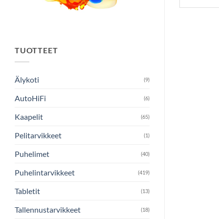
TUOTTEET
Älykoti
(9)
AutoHiFi
(6)
Kaapelit
(65)
Pelitarvikkeet
(1)
Puhelimet
(40)
Puhelintarvikkeet
(419)
Tabletit
(13)
Tallennustarvikkeet
(18)