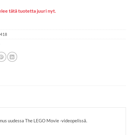
lee tätä tuotetta juuri nyt.
1418
4
mus uudessa The LEGO Movie -videopelissä.