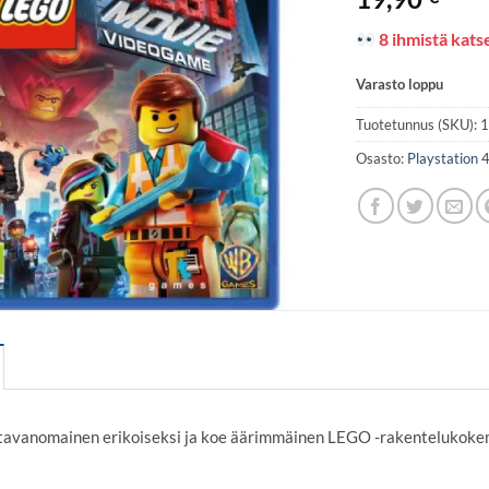
8 ihmistä katse
Varasto loppu
Tuotetunnus (SKU):
Osasto:
Playstation 
tavanomainen erikoiseksi ja koe äärimmäinen LEGO -rakentelukoke