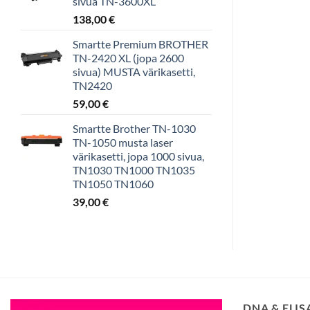
sivua TN-3600XL
138,00
€
Smartte Premium BROTHER
TN-2420 XL (jopa 2600
sivua) MUSTA värikasetti,
TN2420
59,00
€
Smartte Brother TN-1030
TN-1050 musta laser
värikasetti, jopa 1000 sivua,
TN1030 TN1000 TN1035
TN1050 TN1060
39,00
€
DNA & ELI