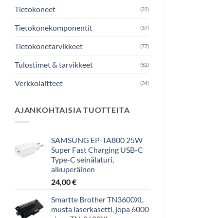
Tietokoneet
(22)
Tietokonekomponentit
(37)
Tietokonetarvikkeet
(77)
Tulostimet & tarvikkeet
(82)
Verkkolaitteet
(34)
AJANKOHTAISIA TUOTTEITA
SAMSUNG EP-TA800 25W
Super Fast Charging USB-C
Type-C seinälaturi,
alkuperäinen
24,00
€
Smartte Brother TN3600XL
musta laserkasetti, jopa 6000