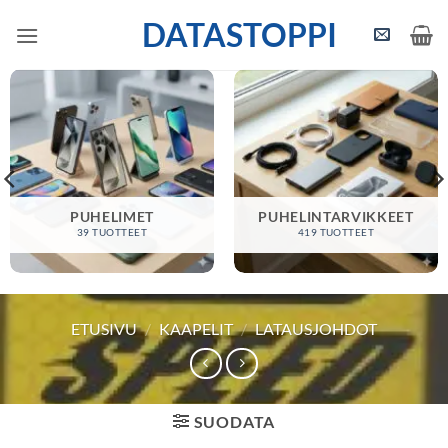
Skip
DATASTOPPI
to
content
PUHELIMET
PUHELINTARVIKKEET
39 TUOTTEET
419 TUOTTEET
ETUSIVU
/
KAAPELIT
/
LATAUSJOHDOT
SUODATA