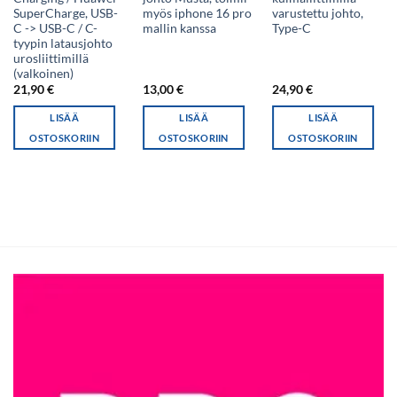
SuperCharge, USB-
myös iphone 16 pro
varustettu johto,
C -> USB-C / C-
mallin kanssa
Type-C
tyypin latausjohto
urosliittimillä
(valkoinen)
21,90
€
13,00
€
24,90
€
LISÄÄ
LISÄÄ
LISÄÄ
OSTOSKORIIN
OSTOSKORIIN
OSTOSKORIIN