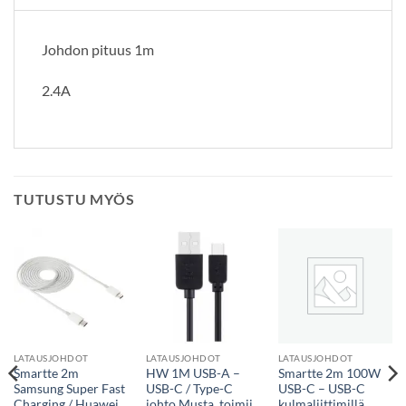
Johdon pituus 1m
2.4A
TUTUSTU MYÖS
LATAUSJOHDOT
LATAUSJOHDOT
LATAUSJOHDOT
Smartte 2m
HW 1M USB-A –
Smartte 2m 100W
Samsung Super Fast
USB-C / Type-C
USB-C – USB-C
Charging / Huawei
johto Musta, toimii
kulmaliittimillä