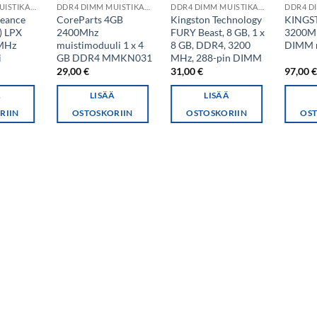
DDR4 DIMM MUISTIKAMMAT
DDR4 DIMM MUISTIKAMMAT
DDR4 DIMM MUISTIKAMMAT
geance
CoreParts 4GB
Kingston Technology
KINGS
) LPX
2400Mhz
FURY Beast, 8 GB, 1 x
3200M
MHz
muistimoduuli 1 x 4
8 GB, DDR4, 3200
DIMM 
i
GB DDR4 MMKN031
MHz, 288-pin DIMM
29,00
€
31,00
€
97,00
Ä
LISÄÄ
LISÄÄ
RIIN
OSTOSKORIIN
OSTOSKORIIN
OST