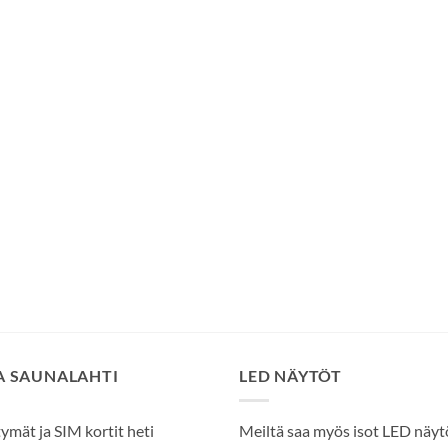
SA SAUNALAHTI
LED NÄYTÖT
tymät ja SIM kortit heti
Meiltä saa myös isot LED näytöt