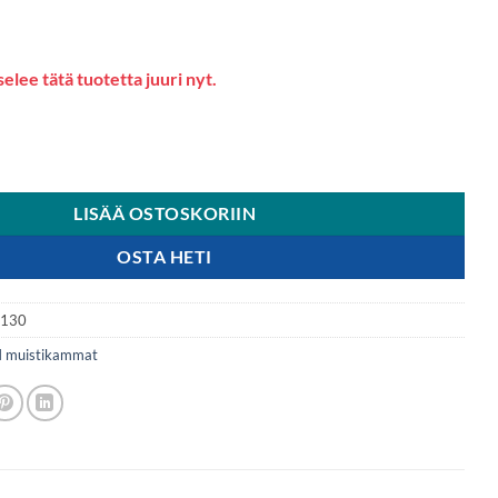
elee tätä tuotetta juuri nyt.
 SO DDR4-3200 C22 SC - 16GB määrä
LISÄÄ OSTOSKORIIN
OSTA HETI
9130
muistikammat