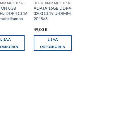
DDR4 DIMM MUISTIKAMMAT
DDR4 DIMM MUISTIKAMMAT
TON 8GB
ADATA 16GB DDR4
Hz DDR4 CL16
3200 CL19 U-DIMM
muistikampa
2048×8
€
49,00
€
LISÄÄ
LISÄÄ
OSKORIIN
OSTOSKORIIN