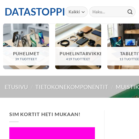
Skip
DATASTOPPI
Etsi:
to
content
PUHELIMET
PUHELINTARVIKKEET
TABLETI
39 TUOTTEET
419 TUOTTEET
13 TUOTTE
ETUSIVU
/
TIETOKONEKOMPONENTIT
/
MUISTI
SIM KORTIT HETI MUKAAN!