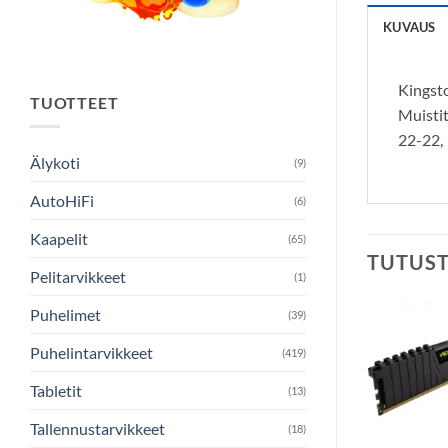
KUVAUS
Kingst
TUOTTEET
Muisti
22-22, 
Älykoti
(9)
AutoHiFi
(6)
Kaapelit
(65)
TUTUS
Pelitarvikkeet
(1)
Puhelimet
(39)
Puhelintarvikkeet
(419)
Tabletit
(13)
Tallennustarvikkeet
(18)