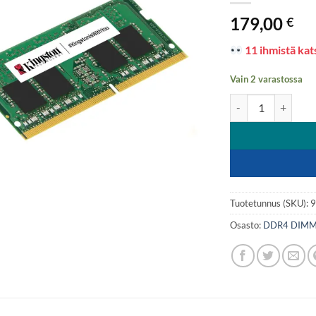
179,00
€
11 ihmistä kats
Vain 2 varastossa
Kingston ValueRAM
Tuotetunnus (SKU):
Osasto:
DDR4 DIMM 