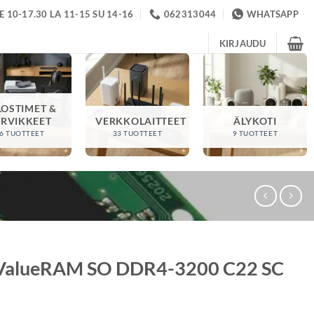
 10-17.30 LA 11-15 SU 14-16
062313044
WHATSAPP
KIRJAUDU
LOSTIMET &
ARVIKKEET
VERKKOLAITTEET
ÄLYKOTI
6 TUOTTEET
33 TUOTTEET
9 TUOTTEET
 ValueRAM SO DDR4-3200 C22 SC