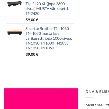
TN-2420 XL (jopa 2600
sivua) MUSTA värikasetti,
TN2420
59,00
€
Smartte Brother TN-1030
TN-1050 musta laser
värikasetti, jopa 1000 sivua,
TN1030 TN1000 TN1035
TN1050 TN1060
39,00
€
DNA & ELI
Meiltä saa liit