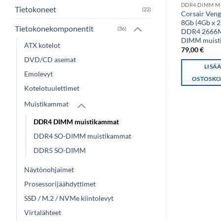
Tietokoneet
(22)
Corsair Ven
8Gb (4Gb x 2
Tietokonekomponentit
(36)
DDR4 2666
DIMM muist
ATX kotelot
79,00
€
DVD/CD asemat
LISÄ
Emolevyt
OSTOSKO
Kotelotuulettimet
Muistikammat
DDR4 DIMM muistikammat
DDR4 SO-DIMM muistikammat
DDR5 SO-DIMM
Näytönohjaimet
Prosessorijäähdyttimet
SSD / M.2 / NVMe kiintolevyt
Virtalähteet