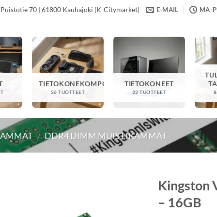
Puistotie 70 | 61800 Kauhajoki (K-Citymarket)
E-MAIL
MA-PE
TU
T
TIETOKONEKOMPONENTIT
TIETOKONEET
T
ET
36 TUOTTEET
22 TUOTTEET
8
KAMMAT
/
DDR4 DIMM MUISTIKAMMAT
Kingston
– 16GB