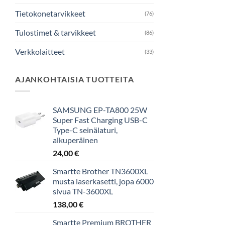
Tietokonetarvikkeet
(76)
Tulostimet & tarvikkeet
(86)
Verkkolaitteet
(33)
AJANKOHTAISIA TUOTTEITA
SAMSUNG EP-TA800 25W
Super Fast Charging USB-C
Type-C seinälaturi,
alkuperäinen
24,00
€
Smartte Brother TN3600XL
musta laserkasetti, jopa 6000
sivua TN-3600XL
138,00
€
Smartte Premium BROTHER