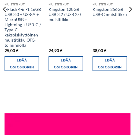
MUISTITIKUT
MUISTITIKUT
MUISTITIKUT
i-Flash 4-in-1 16GB
Kingston 128GB
Kingston 256GB
USB 3.0 + USB-A +
USB 3.2 / USB 2.0
USB-C muistitikku
MicroUSB +
muistitikku
Lightning + USB-C /
Type-C
kaksoiskäyttöinen
muistitikku OTG-
toiminnolla
25,00
€
24,90
€
38,00
€
LISÄÄ
LISÄÄ
LISÄÄ
OSTOSKORIIN
OSTOSKORIIN
OSTOSKORIIN