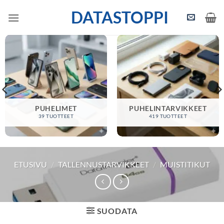
Skip
DATASTOPPI
to
content
PUHELIMET
PUHELINTARVIKKEET
39 TUOTTEET
419 TUOTTEET
ETUSIVU
/
TALLENNUSTARVIKKEET
/
MUISTITIKUT
SUODATA