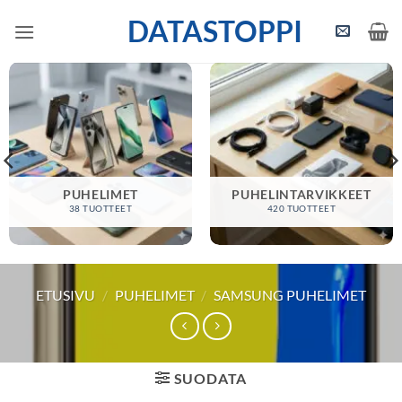
Skip
DATASTOPPI
to
content
PUHELIMET
PUHELINTARVIKKEET
38 TUOTTEET
420 TUOTTEET
ETUSIVU
/
PUHELIMET
/
SAMSUNG PUHELIMET
SUODATA