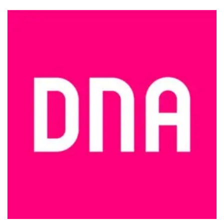
tehdä
valinnat
tuotteen
sivulla.