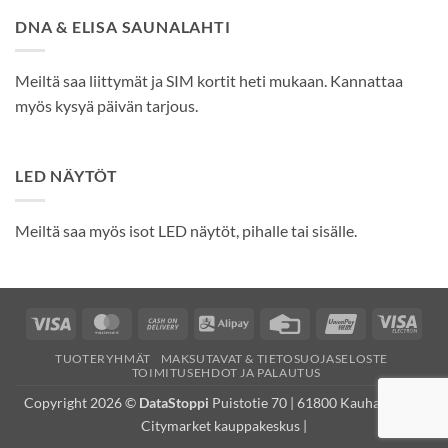
DNA & ELISA SAUNALAHTI
Meiltä saa liittymät ja SIM kortit heti mukaan. Kannattaa
myös kysyä päivän tarjous.
LED NÄYTÖT
Meiltä saa myös isot LED näytöt, pihalle tai sisälle.
Visa
MasterCard
Cash
Alipay
Credit
UnionPay
Visa
On
Card
Elec
TUOTERYHMÄT
MAKSUTAVAT & TIETOSUOJASELOSTE
Delivery
TOIMITUSEHDOT JA PALAUTUS
Copyright 2026 ©
DataStoppi
Puistotie 70 | 61800 Kauhajoki (K-
Citymarket kauppakeskus |