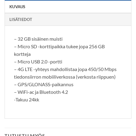
KUVAUS
LISÄTIEDOT
– 32 GB sisäinen muisti
– Micro SD -korttipaikka tukee jopa 256 GB
kortteja
– Micro USB 2.0 -portti
– 4G LTE -yhteys mahdollistaa jopa 450/50 Mbps
tiedonsiirron mobiiliverkossa (verkosta riippuen)
– GPS/GLONASS-paikannus
– WiFi-ac ja Bluetooth 4.2
-Takuu 24kk
TUTUSTU MYÖS