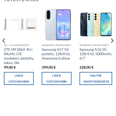
5G / 4G MODEEMIT
SAMSUNG PUHELIMET
SAMSUNG PUHELIMET
ZTE MF286A 4G+
Samsung A57 5G
Samsung A16 5G
WLAN, LTE
puhelin, 128/8 Gt,
128/4 Gt, 5000mAh,
modeemi, käytetty,
Awesome Icyblue
6.7″
takuu 1kk
99,00
€
399,00
€
228,00
€
LISÄÄ
LISÄÄ
VALITSE
OSTOSKORIIN
OSTOSKORIIN
VAIHTOEHDOISTA
Tällä
tuotteella
on
useampi
muunnelma.
Voit