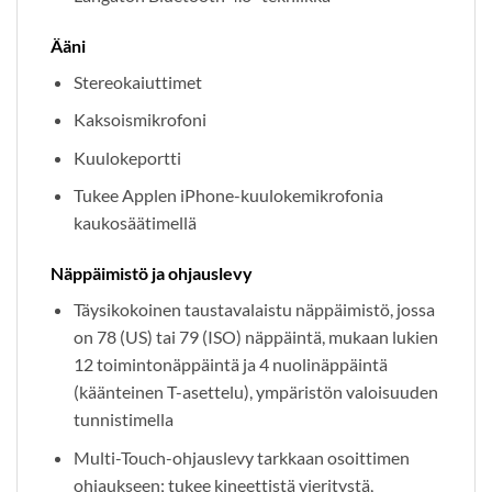
Ääni
Stereokaiuttimet
Kaksoismikrofoni
Kuulokeportti
Tukee Applen iPhone-kuulokemikrofonia
kaukosäätimellä
Näppäimistö ja ohjauslevy
Täysikokoinen taustavalaistu näppäimistö, jossa
on 78 (US) tai 79 (ISO) näppäintä, mukaan lukien
12 toimintonäppäintä ja 4 nuolinäppäintä
(käänteinen T-asettelu), ympäristön valoisuuden
tunnistimella
Multi-Touch-ohjauslevy tarkkaan osoittimen
ohjaukseen; tukee kineettistä vieritystä,