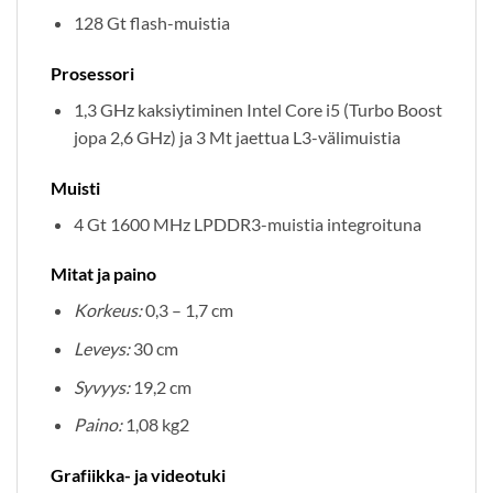
128 Gt flash-muistia
Prosessori
1,3 GHz kaksiytiminen Intel Core i5 (Turbo Boost
jopa 2,6 GHz) ja 3 Mt jaettua L3-välimuistia
Muisti
4 Gt 1600 MHz LPDDR3-muistia integroituna
Mitat ja paino
Korkeus:
0,3 – 1,7 cm
Leveys:
30 cm
Syvyys:
19,2 cm
Paino:
1,08 kg2
Grafiikka- ja videotuki