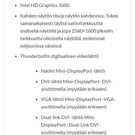
Intel HD Graphics 5000
Kahden näytön tila ja näytön kahdennus: Tukee
samanaikaisesti täyttä natiivitarkkuutta
sisäisellä näytöllä ja jopa 2560×1600 pikselin
tarkkuutta ulkoisella näytöllä, molemmat
miljoonissa väreissä
Thunderboltin digitaalinen videolähtö
Natiivi Mini-DisplayPort-lähtö
DVI-lähtö Mini-DisplayPort–DVI-
sovittimella (myydään erikseen)
VGA-lähtö Mini-DisplayPort–VGA-
sovittimella (myydään erikseen)
Dual-link DVI -lähtö Mini-
DisplayPort–Dual-Link DVI -
sovittimella (myydään erikseen)