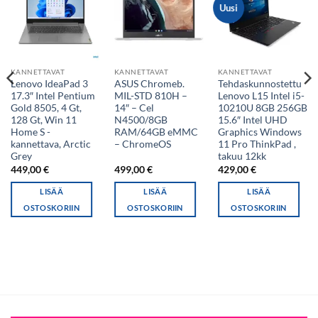
Uusi
KANNETTAVAT
KANNETTAVAT
KANNETTAVAT
Lenovo IdeaPad 3
ASUS Chromeb.
Tehdaskunnostettu
17.3″ Intel Pentium
MIL-STD 810H –
Lenovo L15 Intel i5-
Gold 8505, 4 Gt,
14″ – Cel
10210U 8GB 256GB
128 Gt, Win 11
N4500/8GB
15.6″ Intel UHD
Home S -
RAM/64GB eMMC
Graphics Windows
kannettava, Arctic
– ChromeOS
11 Pro ThinkPad ,
Grey
takuu 12kk
449,00
€
499,00
€
429,00
€
LISÄÄ
LISÄÄ
LISÄÄ
OSTOSKORIIN
OSTOSKORIIN
OSTOSKORIIN