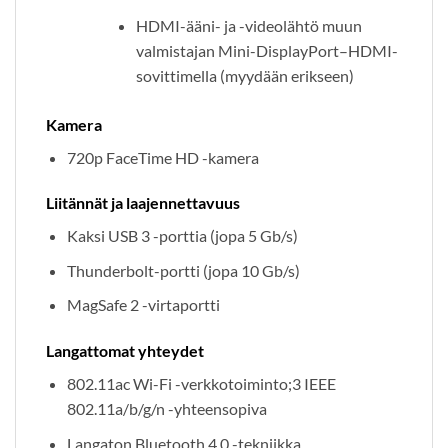
HDMI-ääni- ja -videolähtö muun
valmistajan Mini-DisplayPort–HDMI-
sovittimella (myydään erikseen)
Kamera
720p FaceTime HD -kamera
Liitännät ja laajennettavuus
Kaksi USB 3 -porttia (jopa 5 Gb/s)
Thunderbolt-portti (jopa 10 Gb/s)
MagSafe 2 -virtaportti
Langattomat yhteydet
802.11ac Wi-Fi -verkkotoiminto;3 IEEE
802.11a/b/g/n -yhteensopiva
Langaton Bluetooth 4.0 -tekniikka