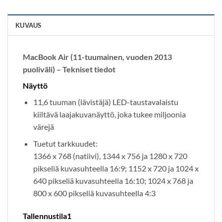
KUVAUS
MacBook Air (11-tuumainen, vuoden 2013
puoliväli) – Tekniset tiedot
Näyttö
11,6 tuuman (lävistäjä) LED-taustavalaistu
kiiltävä laajakuvanäyttö, joka tukee miljoonia
värejä
Tuetut tarkkuudet:
1366 x 768 (natiivi), 1344 x 756 ja 1280 x 720
pikseliä kuvasuhteella 16:9; 1152 x 720 ja 1024 x
640 pikseliä kuvasuhteella 16:10; 1024 x 768 ja
800 x 600 pikseliä kuvasuhteella 4:3
Tallennustila1