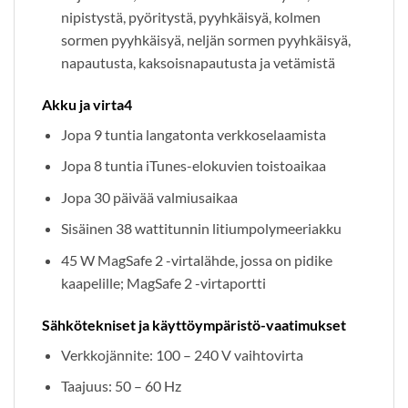
nipistystä, pyöritystä, pyyhkäisyä, kolmen
sormen pyyhkäisyä, neljän sormen pyyhkäisyä,
napautusta, kaksoisnapautusta ja vetämistä
Akku ja virta4
Jopa 9 tuntia langatonta verkkoselaamista
Jopa 8 tuntia iTunes-elokuvien toistoaikaa
Jopa 30 päivää valmiusaikaa
Sisäinen 38 wattitunnin litiumpolymeeriakku
45 W MagSafe 2 -virtalähde, jossa on pidike
kaapelille; MagSafe 2 -virtaportti
Sähkötekniset ja käyttöympäristö-vaatimukset
Verkkojännite: 100 – 240 V vaihtovirta
Taajuus: 50 – 60 Hz