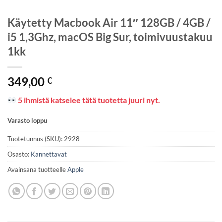
Käytetty Macbook Air 11″ 128GB / 4GB /
i5 1,3Ghz, macOS Big Sur, toimivuustakuu
1kk
349,00
€
5 ihmistä katselee tätä tuotetta juuri nyt.
Varasto loppu
Tuotetunnus (SKU):
2928
Osasto:
Kannettavat
Avainsana tuotteelle
Apple