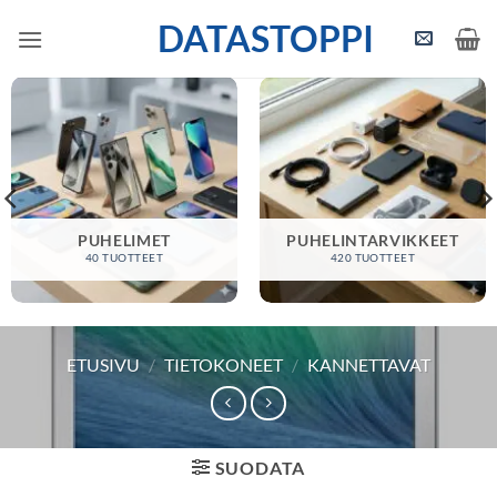
Skip
DATASTOPPI
to
content
PUHELIMET
PUHELINTARVIKKEET
40 TUOTTEET
420 TUOTTEET
ETUSIVU
/
TIETOKONEET
/
KANNETTAVAT
SUODATA