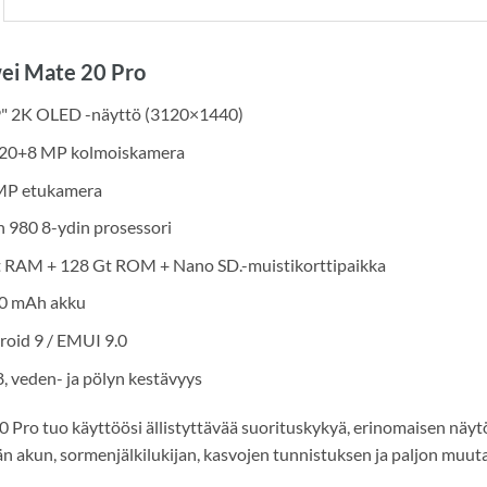
ei Mate 20 Pro
9" 2K OLED -näyttö (3120×1440)
20+8 MP kolmoiskamera
MP etukamera
n 980 8-ydin prosessori
t RAM + 128 Gt ROM + Nano SD.-muistikorttipaikka
0 mAh akku
oid 9 / EMUI 9.0
, veden- ja pölyn kestävyys
 Pro tuo käyttöösi ällistyttävää suorituskykyä, erinomaisen näy
n akun, sormenjälkilukijan, kasvojen tunnistuksen ja paljon muuta