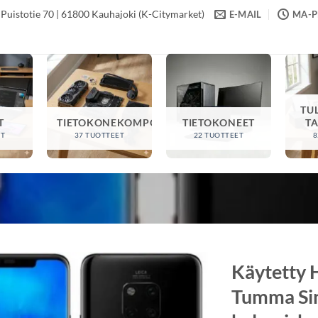
Puistotie 70 | 61800 Kauhajoki (K-Citymarket)
E-MAIL
MA-PE
TU
T
TIETOKONEKOMPONENTIT
TIETOKONEET
T
ET
37 TUOTTEET
22 TUOTTEET
8
Käytetty 
Tumma Sin