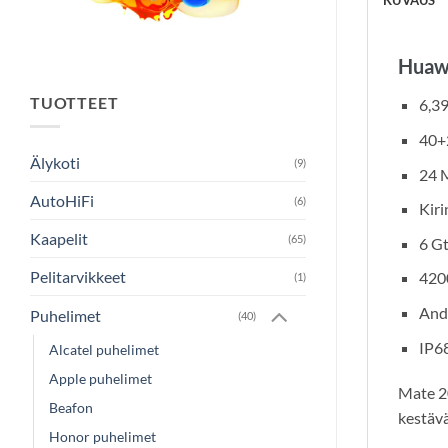
KUVAUS
Huaw
TUOTTEET
6,3
40+
Älykoti
(9)
24 
AutoHiFi
(6)
Kiri
Kaapelit
(65)
6 G
Pelitarvikkeet
420
(1)
Andr
Puhelimet
(40)
IP68
Alcatel puhelimet
Apple puhelimet
Mate 20
Beafon
kestävä
Honor puhelimet