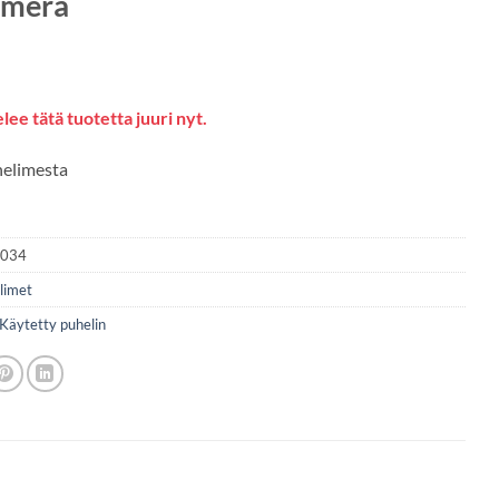
amera
lee tätä tuotetta juuri nyt.
helimesta
3034
limet
Käytetty puhelin