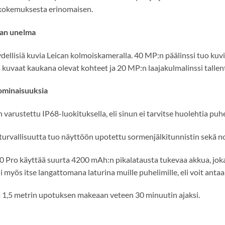
kokemuksesta erinomaisen.
an unelma
dellisiä kuvia Leican kolmoiskameralla. 40 MP:n päälinssi tuo kuvi
lä kuvaat kaukana olevat kohteet ja 20 MP:n laajakulmalinssi ta
ominaisuuksia
n varustettu IP68-luokituksella, eli sinun ei tarvitse huolehtia pu
urvallisuutta tuo näyttöön upotettu sormenjälkitunnistin sekä n
 Pro käyttää suurta 4200 mAh:n pikalatausta tukevaa akkua, joka 
ii myös itse langattomana laturina muille puhelimille, eli voit ant
 1,5 metrin upotuksen makeaan veteen 30 minuutin ajaksi.