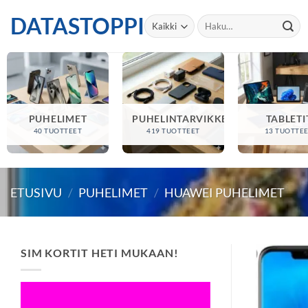
Skip
DATASTOPPI
Etsi:
to
content
PUHELIMET
PUHELINTARVIKKEET
TABLETI
40 TUOTTEET
419 TUOTTEET
13 TUOTTE
ETUSIVU
/
PUHELIMET
/
HUAWEI PUHELIMET
SIM KORTIT HETI MUKAAN!