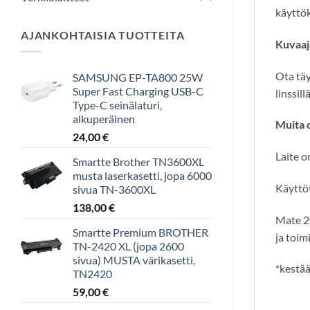
käyttö
AJANKOHTAISIA TUOTTEITA
Kuvaaj
Ota täy
SAMSUNG EP-TA800 25W
Super Fast Charging USB-C
linssil
Type-C seinälaturi,
alkuperäinen
Muita 
24,00
€
Laite o
Smartte Brother TN3600XL
musta laserkasetti, jopa 6000
Käyttöt
sivua TN-3600XL
138,00
€
Mate 20
Smartte Premium BROTHER
ja toim
TN-2420 XL (jopa 2600
sivua) MUSTA värikasetti,
*kestää
TN2420
59,00
€