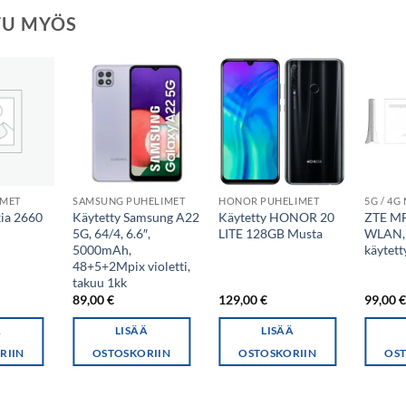
TU MYÖS
IMET
SAMSUNG PUHELIMET
HONOR PUHELIMET
5G / 4
ia 2660
Käytetty Samsung A22
Käytetty HONOR 20
ZTE M
5G, 64/4, 6.6″,
LITE 128GB Musta
WLAN, 
5000mAh,
käytett
48+5+2Mpix violetti,
takuu 1kk
89,00
€
129,00
€
99,00
Ä
LISÄÄ
LISÄÄ
RIIN
OSTOSKORIIN
OSTOSKORIIN
OST