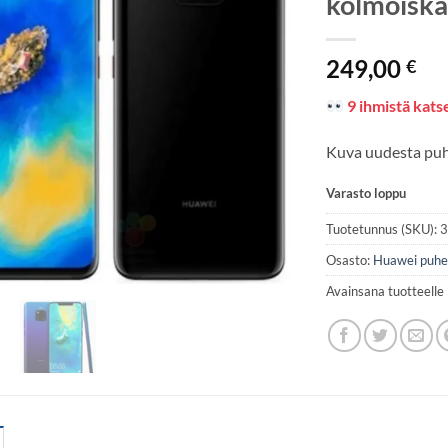
kolmoisk
249,00
€
9 ihmistä katse
Kuva uudesta pu
Varasto loppu
Tuotetunnus (SKU):
Osasto:
Huawei puhe
Avainsana tuotteelle