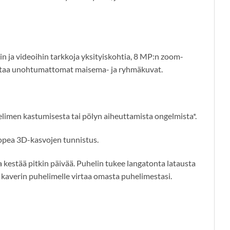
in ja videoihin tarkkoja yksityiskohtia, 8 MP:n zoom-
llentaa unohtumattomat maisema- ja ryhmäkuvat.
helimen kastumisesta tai pölyn aiheuttamista ongelmista*.
opea 3D-kasvojen tunnistus.
kestää pitkin päivää. Puhelin tukee langatonta latausta
aa kaverin puhelimelle virtaa omasta puhelimestasi.