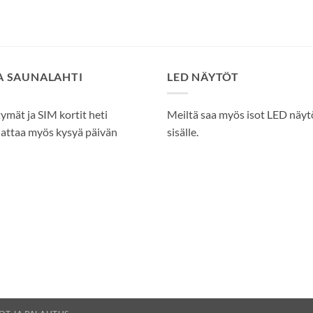
SA SAUNALAHTI
LED NÄYTÖT
tymät ja SIM kortit heti
Meiltä saa myös isot LED näytöt
attaa myös kysyä päivän
sisälle.