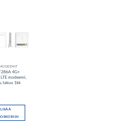
G MODEEMIT
F286A 4G+
LTE modeemi,
y, takuu 1kk
€
LISÄÄ
OSKORIIN