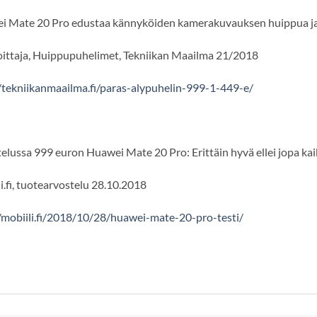
 Mate 20 Pro edustaa kännyköiden kamerakuvauksen huippua ja pit
voittaja, Huippupuhelimet, Tekniikan Maailma 21/2018
//tekniikanmaailma.fi/paras-alypuhelin-999-1-449-e/
elussa 999 euron Huawei Mate 20 Pro: Erittäin hyvä ellei jopa kai
i.fi, tuotearvostelu 28.10.2018
//mobiili.fi/2018/10/28/huawei-mate-20-pro-testi/