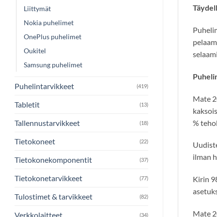
Täydel
Liittymät
Nokia puhelimet
Puhelim
OnePlus puhelimet
pelaami
Oukitel
selaami
Samsung puhelimet
Puhelin
Puhelintarvikkeet
(419)
Mate 20
Tabletit
(13)
kaksois
% teho
Tallennustarvikkeet
(18)
Tietokoneet
(22)
Uudiste
ilman h
Tietokonekomponentit
(37)
Tietokonetarvikkeet
Kirin 9
(77)
asetuks
Tulostimet & tarvikkeet
(82)
Mate 20
Verkkolaitteet
(34)