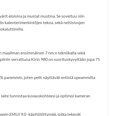
ärit eloisina ja mustat mustina. Se soveltuu niin
ös kalenterimerkintöjen tekoa, sekä nettisivujen
okaiuttimilla.
on maailman ensimmäinen 7 nm:n tekniikalla sekä
iiriin verrattuna Kirin 980 on suorituskyvyltään jopa 75
6 % paremmin, joten pelit näyttävät entistä upeammilta
a laite tunnistaa kuvauskohteesi ja optimoi kameran
ein EMUI 9.0 -käyttöliittymää, jotka tekevät