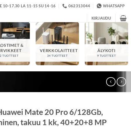
 10-17.30 LA 11-15 SU 14-16
062313044
WHATSAPP
KIRJAUDU
LOSTIMET &
ARVIKKEET
VERKKOLAITTEET
ÄLYKOTI
2 TUOTTEET
34 TUOTTEET
9 TUOTTEET
Huawei Mate 20 Pro 6/128Gb,
inen, takuu 1 kk, 40+20+8 MP