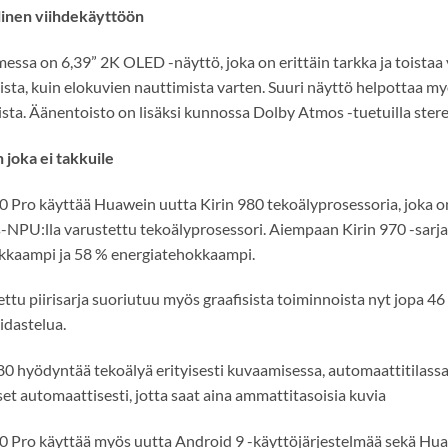
linen viihdekäyttöön
essa on 6,39” 2K OLED -näyttö, joka on erittäin tarkka ja toistaa v
sta, kuin elokuvien nauttimista varten. Suuri näyttö helpottaa my
sta. Äänentoisto on lisäksi kunnossa Dolby Atmos -tuetuilla stere
 joka ei takkuile
 Pro käyttää Huawein uutta Kirin 980 tekoälyprosessoria, joka 
-NPU:lla varustettu tekoälyprosessori. Aiempaan Kirin 970 -sarjap
kkaampi ja 58 % energiatehokkaampi.
ttu piirisarja suoriutuu myös graafisista toiminnoista nyt jopa 4
idastelua.
80 hyödyntää tekoälyä erityisesti kuvaamisessa, automaattitilass
et automaattisesti, jotta saat aina ammattitasoisia kuvia
 Pro käyttää myös uutta Android 9 -käyttöjärjestelmää sekä Huaw