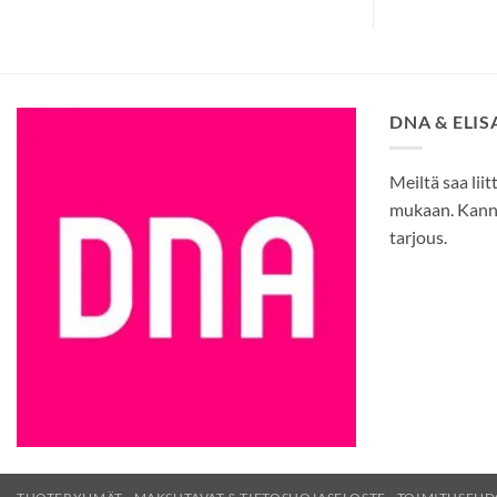
DNA & ELI
Meiltä saa liit
mukaan. Kann
tarjous.