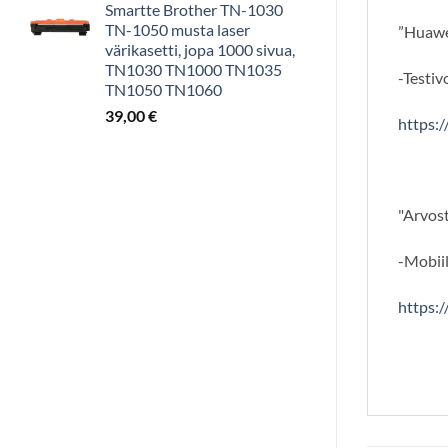
Smartte Brother TN-1030
TN-1050 musta laser
”Huawei
värikasetti, jopa 1000 sivua,
TN1030 TN1000 TN1035
-Testi
TN1050 TN1060
39,00
€
https:
"Arvost
-Mobiil
https: