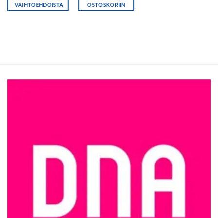
VAIHTOEHDOISTA
OSTOSKORIIN
Tällä
tuotteella
on
useampi
muunnelma.
Voit
tehdä
valinnat
tuotteen
sivulla.