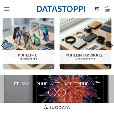
Skip
DATASTOPPI
to
content
PUHELIMET
PUHELINTARVIKKEET
38 TUOTTEET
420 TUOTTEET
ETUSIVU
/
PUHELIMET
/
APPLE PUHELIMET
SUODATA