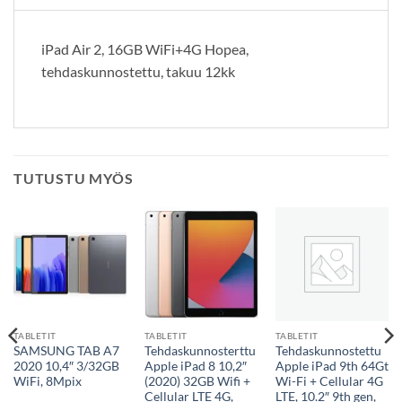
iPad Air 2, 16GB WiFi+4G Hopea,
tehdaskunnostettu, takuu 12kk
TUTUSTU MYÖS
TABLETIT
TABLETIT
TABLETIT
SAMSUNG TAB A7
Tehdaskunnosterttu
Tehdaskunnostettu
2020 10,4″ 3/32GB
Apple iPad 8 10,2″
Apple iPad 9th 64Gt
WiFi, 8Mpix
(2020) 32GB Wifi +
Wi-Fi + Cellular 4G
Cellular LTE 4G,
LTE, 10.2″ 9th gen,