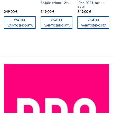
8Mpix, takuu 12kk
iPad 2021, takuu
12kk
249,00
€
349,00
€
349,00
€
VALITSE
VALITSE
VALITSE
VAIHTOEHDOISTA
VAIHTOEHDOISTA
VAIHTOEHDOISTA
Tällä
Tällä
Tällä
tuotteella
tuotteella
tuotteella
on
on
on
useampi
useampi
useampi
muunnelma.
muunnelma.
muunnelma.
Voit
Voit
Voit
tehdä
tehdä
tehdä
valinnat
valinnat
valinnat
tuotteen
tuotteen
tuotteen
sivulla.
sivulla.
sivulla.