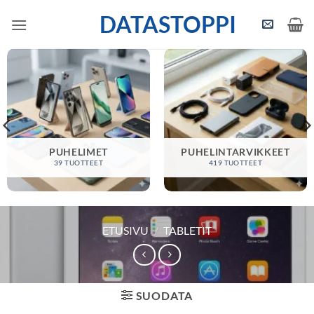
Skip
DATASTOPPI
to
content
PUHELIMET
PUHELINTARVIKKEET
39 TUOTTEET
419 TUOTTEET
ETUSIVU
/
TABLETIT
SUODATA