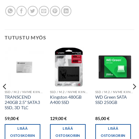
TUTUSTU MYÖS
SSD / M.2 / NVME KIINTOLEVYT
SSD / M.2 / NVME KIINTOLEVYT
SSD / M.2 / NVME KIINTOLEVYT
TRANSCEND
Kingston 480GB
WD Green SATA
240GB 2.5″ SATA3
A400 SSD
SSD 250GB
SSD, 3D TLC
59,00
€
129,00
€
85,00
€
LISÄÄ
LISÄÄ
LISÄÄ
OSTOSKORIIN
OSTOSKORIIN
OSTOSKORIIN