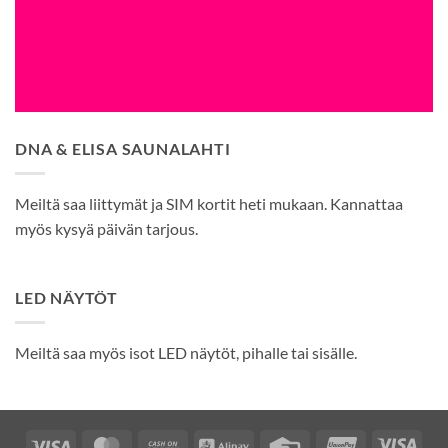
DNA & ELISA SAUNALAHTI
Meiltä saa liittymät ja SIM kortit heti mukaan. Kannattaa
myös kysyä päivän tarjous.
LED NÄYTÖT
Meiltä saa myös isot LED näytöt, pihalle tai sisälle.
Visa
MasterCard
Cash
Alipay
Credit
UnionPay
Visa