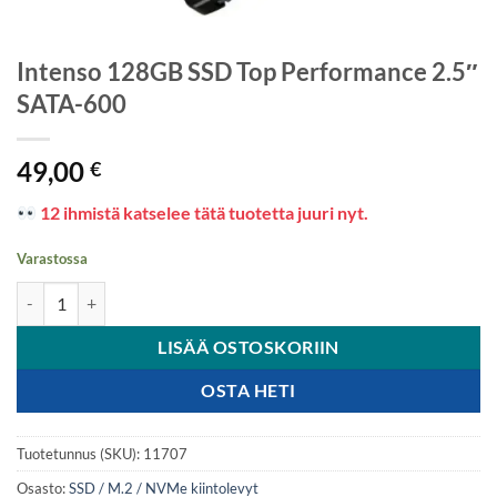
Intenso 128GB SSD Top Performance 2.5″
SATA-600
49,00
€
12 ihmistä katselee tätä tuotetta juuri nyt.
Varastossa
Intenso 128GB SSD Top Performance 2.5" SATA-600 määrä
LISÄÄ OSTOSKORIIN
OSTA HETI
Tuotetunnus (SKU):
11707
Osasto:
SSD / M.2 / NVMe kiintolevyt