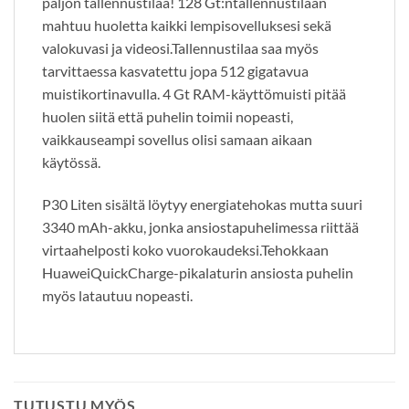
paljon tallennustilaa! 128 Gt:ntallennustilaan
mahtuu huoletta kaikki lempisovelluksesi sekä
valokuvasi ja videosi.Tallennustilaa saa myös
tarvittaessa kasvatettu jopa 512 gigatavua
muistikortinavulla. 4 Gt RAM-käyttömuisti pitää
huolen siitä että puhelin toimii nopeasti,
vaikkauseampi sovellus olisi samaan aikaan
käytössä.
P30 Liten sisältä löytyy energiatehokas mutta suuri
3340 mAh-akku, jonka ansiostapuhelimessa riittää
virtaahelposti koko vuorokaudeksi.Tehokkaan
HuaweiQuickCharge-pikalaturin ansiosta puhelin
myös latautuu nopeasti.
TUTUSTU MYÖS