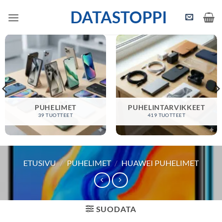
Skip
DATASTOPPI
to
content
PUHELIMET
PUHELINTARVIKKEET
39 TUOTTEET
419 TUOTTEET
ETUSIVU
/
PUHELIMET
/
HUAWEI PUHELIMET
SUODATA