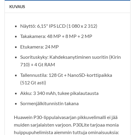
KUVAUS
Näyttö: 6,15" IPS LCD (1 080 x 2 312)
Takakamera: 48 MP + 8 MP + 2 MP
Etukamera: 24 MP
Suorituskyky: Kahdeksanytiminen suoritin (Kirin
710) + 4 Gt RAM
Tallennustila: 128 Gt + NanoSD-korttipaikka
(512 Gt asti)
Akku: 3 340 mAh, tukee pikalautausta
Sormenjälkitunnistin takana
Huawein P30-lippulaivasarjan pikkuvelimalli ei jää
muiden sarjalaisten varjoon. P30Lite tarjoaa monia
huippupuhelimista aiemmin tuttuja ominaisuuksia: