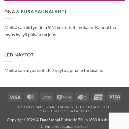
DNA & ELISA SAUNALAHTI
Meiltä saa liittymät ja SIM kortit heti mukaan. Kannattaa
myös kysyä päivän tarjous.
LED NÄYTÖT
Meiltä saa myös isot LED näytöt, pihalle tai sisälle.
Visa
MasterCard
Cash
Alipay
Credit
UnionPay
Visa
On
Card
Elec
TUOTERYHMÄT
MAKSUTAVAT & TIETOSUOJASELOSTE
Delivery
TOIMITUSEHDOT JA PALAUTUS
Copyright 2026 ©
DataStoppi
Puistotie 70 | 61800 Kauhajoki (K-
Citymarket kauppakeskus |