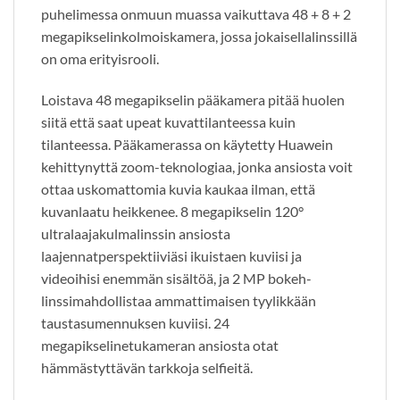
puhelimessa onmuun muassa vaikuttava 48 + 8 + 2
megapikselinkolmoiskamera, jossa jokaisellalinssillä
on oma erityisrooli.
Loistava 48 megapikselin pääkamera pitää huolen
siitä että saat upeat kuvattilanteessa kuin
tilanteessa. Pääkamerassa on käytetty Huawein
kehittynyttä zoom-teknologiaa, jonka ansiosta voit
ottaa uskomattomia kuvia kaukaa ilman, että
kuvanlaatu heikkenee. 8 megapikselin 120°
ultralaajakulmalinssin ansiosta
laajennatperspektiiviäsi ikuistaen kuviisi ja
videoihisi enemmän sisältöä, ja 2 MP bokeh-
linssimahdollistaa ammattimaisen tyylikkään
taustasumennuksen kuviisi. 24
megapikselinetukameran ansiosta otat
hämmästyttävän tarkkoja selfieitä.