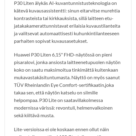
P30 Liten älykäs AI-kuvantunnistusteknologia on
kätevä kuvausassistentti: sinun eitarvitse murehtia
kontrasteista tai kirkkauksista, sillä laitteen etu-
jatakakamerattunnistavat erilaisia kuvaustilanteita
ja valitsevat automaattisesti kuhunkintilanteeseen
parhaiten sopivat kuvausasetukset.
Huawei P30 Liten 6,15" FHD-näytössä on pieni
pisaralovi, jonka ansiosta laitteenetupuolen näytön
koko on saatu maksimoitua tinkimättä kuitenkaan
mukavastakäsituntumasta. Näyttö on myös saanut
TÜV Rheinlandin Eye Comfort-sertifikaatin,joka
takaa sen, että näytön katselu on silmille
helpompaa. P30 Lite on saatavillakolmessa
modernissa värissä: revontuli, helmenvalkoinen
sekä kiiltävä musta.
Lite-versioissa ei ole koskaan ennen ollut näin