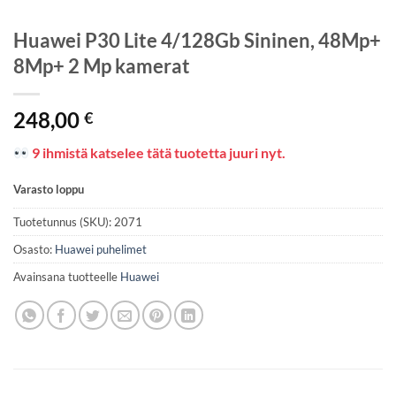
Huawei P30 Lite 4/128Gb Sininen, 48Mp+
8Mp+ 2 Mp kamerat
248,00
€
9 ihmistä katselee tätä tuotetta juuri nyt.
Varasto loppu
Tuotetunnus (SKU):
2071
Osasto:
Huawei puhelimet
Avainsana tuotteelle
Huawei