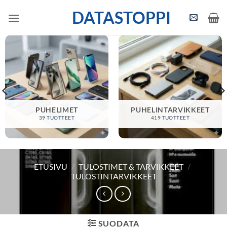
Skip
DATASTOPPI
to
content
PUHELIMET
PUHELINTARVIKKEET
39 TUOTTEET
419 TUOTTEET
ETUSIVU
/
TULOSTIMET & TARVIKKEET
/
TULOSTINTARVIKKEET
SUODATA