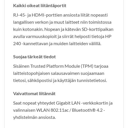
Kaikki oikeat liitäntäportit
RJ-45- ja HDMI-porttien ansiosta liität nopeasti
langallisen verkon ja muut laitteet niin toimistossa
kuin kotonakin. Nopean ja kätevän SD-korttipaikan
avulla varmuuskopioit ja siirrät helposti tietoja HP
240 -kannettavan ja muiden laitteiden välillä.
Suojaa tärkeät tiedot
Sisäinen Trusted Platform Module (TPM) tarjoaa
laitteistopohjaisen salausavaimen suojaamaan
tietosi, sähköpostisi ja käyttäjän tunnistetietosi.
Vaivattomat liitännät
Saat nopeat yhteydet Gigabit LAN -verkkokortin ja
valinnaisen WLAN 802.11ac / Bluetooth® 4.2 -
yhdistelmän ansiosta.