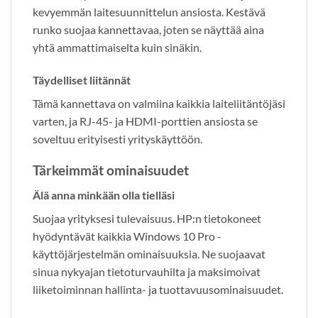
kevyemmän laitesuunnittelun ansiosta. Kestävä
runko suojaa kannettavaa, joten se näyttää aina
yhtä ammattimaiselta kuin sinäkin.
Täydelliset liitännät
Tämä kannettava on valmiina kaikkia laiteliitäntöjäsi
varten, ja RJ-45- ja HDMI-porttien ansiosta se
soveltuu erityisesti yrityskäyttöön.
Tärkeimmät ominaisuudet
Älä anna minkään olla tielläsi
Suojaa yrityksesi tulevaisuus. HP:n tietokoneet
hyödyntävät kaikkia Windows 10 Pro -
käyttöjärjestelmän ominaisuuksia. Ne suojaavat
sinua nykyajan tietoturvauhilta ja maksimoivat
liiketoiminnan hallinta- ja tuottavuusominaisuudet.