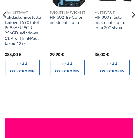
KANNETTAVAT
TULOSTINTARVIKKEET
MUSTEVÄRIT
Tehdaskunnostettu
HP 302 Tri-Color
HP 300 musta
Lenovo T590 Intel
mustepatruuna
mustepatruuna,
i5-8365U 8GB
jopa 200 sivua
256GB, Windows
11 Pro, ThinkPad,
takuu 12kk
385,00
€
29,90
€
35,00
€
LISÄÄ
LISÄÄ
LISÄÄ
OSTOSKORIIN
OSTOSKORIIN
OSTOSKORIIN