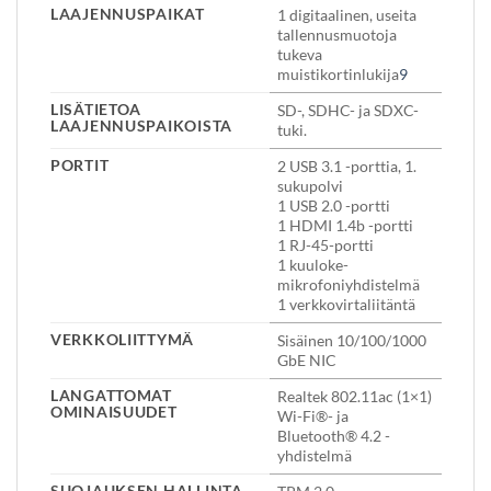
LAAJENNUSPAIKAT
1 digitaalinen, useita
tallennusmuotoja
tukeva
muistikortinlukija
9
LISÄTIETOA
SD-, SDHC- ja SDXC-
LAAJENNUSPAIKOISTA
tuki.
PORTIT
2 USB 3.1 -porttia, 1.
sukupolvi
1 USB 2.0 -portti
1 HDMI 1.4b -portti
1 RJ-45-portti
1 kuuloke-
mikrofoniyhdistelmä
1 verkkovirtaliitäntä
VERKKOLIITTYMÄ
Sisäinen 10/100/1000
GbE NIC
LANGATTOMAT
Realtek 802.11ac (1×1)
OMINAISUUDET
Wi-Fi®- ja
Bluetooth® 4.2 -
yhdistelmä
SUOJAUKSEN HALLINTA