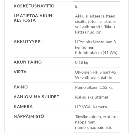
KOSKETUSNÄYTTÖ
Ei
LISÄTIETOA AKUN
Akku sijaitsee laitteen
KESTOSTA
sisällä, joten asiakas ei
voi vaihtaa sitä. Takuu
kattaa huollon.
AKKUTYYPPI
HP:n pitkäkestoinen 3-
kennoinen
litiumioniakku (41 Wh)
AKUN PAINO
0,18 kg
VIRTA
Ulkoinen HP Smart 45
W -vaihtovirtalähde
PAINO
Paino alkaen 1,52 kg
ÄÄNIOMINAISUUDET
Kaksoiskaiuttimet
KAMERA
HP VGA -kamera
NÄPPÄIMISTÖ
Täysikokoinen, erotetut
näppäimet,
numeronäppäimistö