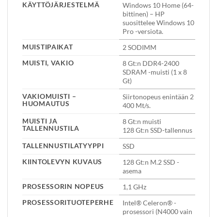
KÄYTTÖJÄRJESTELMÄ
Windows 10 Home (64-
bittinen) – HP
suosittelee Windows 10
Pro -versiota.
MUISTIPAIKAT
2 SODIMM
MUISTI, VAKIO
8 Gt:n DDR4-2400
SDRAM -muisti (1 x 8
Gt)
VAKIOMUISTI –
Siirtonopeus enintään 2
HUOMAUTUS
400 Mt/s.
MUISTI JA
8 Gt:n muisti
TALLENNUSTILA
128 Gt:n SSD-tallennus
TALLENNUSTILATYYPPI
SSD
KIINTOLEVYN KUVAUS
128 Gt:n M.2 SSD -
asema
PROSESSORIN NOPEUS
1,1 GHz
PROSESSORITUOTEPERHE
Intel® Celeron® -
prosessori (N4000 vain