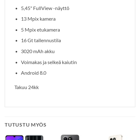
5,45" FullView -näyttö
13 Mpix kamera
5 Mpix etukamera
16 Gt tallennustila
3020 mAh akku
Voimakas ja selkeä kaiutin
Android 8.0
Takuu 24kk
TUTUSTU MYÖS