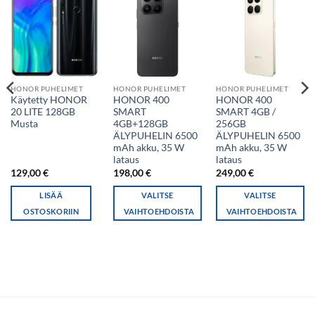
HONOR PUHELIMET
HONOR PUHELIMET
HONOR PUHELIMET
Käytetty HONOR
HONOR 400
HONOR 400
20 LITE 128GB
SMART
SMART 4GB /
Musta
4GB+128GB
256GB
ÄLYPUHELIN 6500
ÄLYPUHELIN 6500
mAh akku, 35 W
mAh akku, 35 W
lataus
lataus
129,00
€
198,00
€
249,00
€
LISÄÄ
VALITSE
VALITSE
OSTOSKORIIN
VAIHTOEHDOISTA
VAIHTOEHDOISTA
Tällä
Tällä
tuotteella
tuotteella
on
on
useampi
useampi
muunnelma.
muunnelma.
Voit
Voit