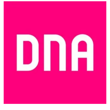
tehdä
tehdä
valinnat
valinnat
tuotteen
tuotteen
sivulla.
sivulla.