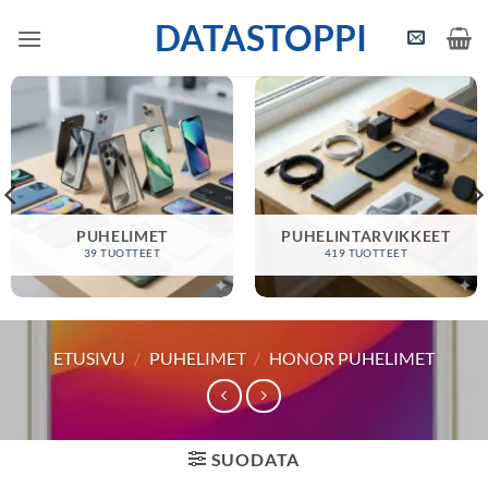
Skip
DATASTOPPI
to
content
PUHELIMET
PUHELINTARVIKKEET
39 TUOTTEET
419 TUOTTEET
ETUSIVU
/
PUHELIMET
/
HONOR PUHELIMET
SUODATA