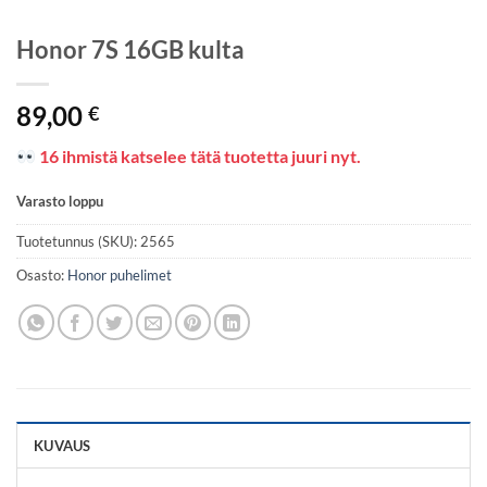
Honor 7S 16GB kulta
89,00
€
16 ihmistä katselee tätä tuotetta juuri nyt.
Varasto loppu
Tuotetunnus (SKU):
2565
Osasto:
Honor puhelimet
KUVAUS