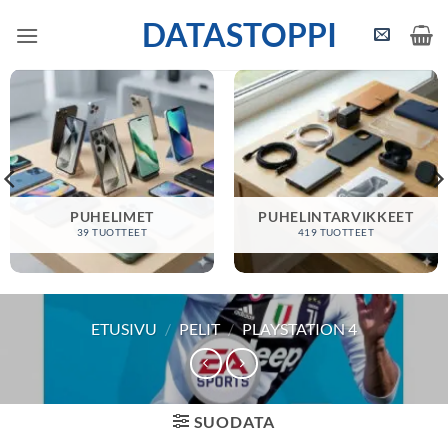
Skip
DATASTOPPI
to
content
PUHELIMET
PUHELINTARVIKKEET
39 TUOTTEET
419 TUOTTEET
ETUSIVU
/
PELIT
/
PLAYSTATION 4
SUODATA