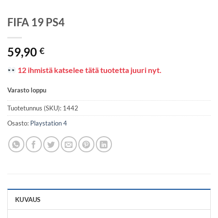
FIFA 19 PS4
59,90
€
12 ihmistä katselee tätä tuotetta juuri nyt.
Varasto loppu
Tuotetunnus (SKU):
1442
Osasto:
Playstation 4
KUVAUS