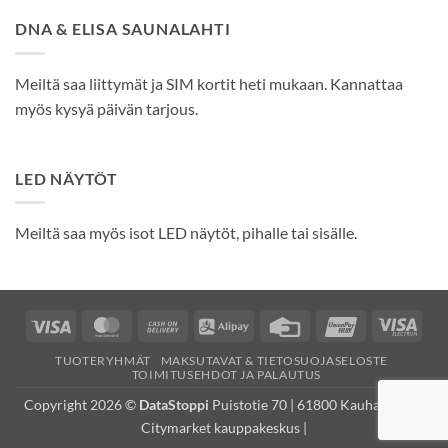
DNA & ELISA SAUNALAHTI
Meiltä saa liittymät ja SIM kortit heti mukaan. Kannattaa
myös kysyä päivän tarjous.
LED NÄYTÖT
Meiltä saa myös isot LED näytöt, pihalle tai sisälle.
Visa
MasterCard
Cash
Alipay
Credit
UnionPay
Visa
On
Card
Elec
TUOTERYHMÄT
MAKSUTAVAT & TIETOSUOJASELOSTE
Delivery
TOIMITUSEHDOT JA PALAUTUS
Copyright 2026 ©
DataStoppi
Puistotie 70 | 61800 Kauhajoki (K-
Citymarket kauppakeskus |