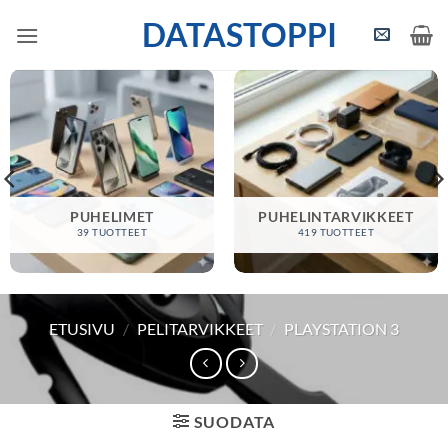
Skip
DATASTOPPI
to
content
PUHELIMET
PUHELINTARVIKKEET
39 TUOTTEET
419 TUOTTEET
ETUSIVU
/
PELITARVIKKEET
/
PLAYSTATION 3
SUODATA