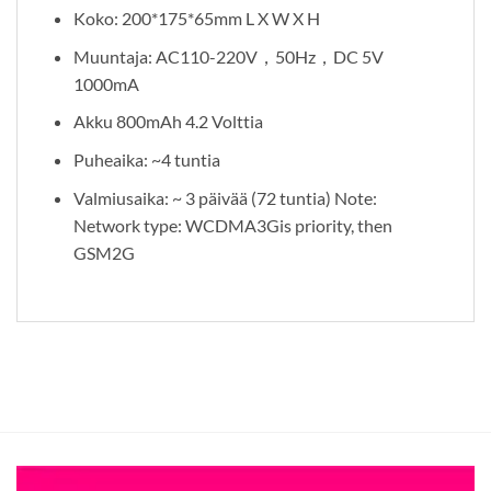
Koko: 200*175*65mm L X W X H
Muuntaja: AC110-220V，50Hz，DC 5V
1000mA
Akku 800mAh 4.2 Volttia
Puheaika: ~4 tuntia
Valmiusaika: ~ 3 päivää (72 tuntia) Note:
Network type: WCDMA3Gis priority, then
GSM2G