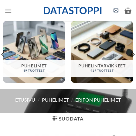
Skip
DATASTOPPI
to
content
PUHELIMET
PUHELINTARVIKKEET
39 TUOTTEET
419 TUOTTEET
ETUSIVU
/
PUHELIMET
/
ERIFON PUHELIMET
SUODATA