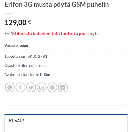
Erifon 3G musta pöytä GSM puhelin
129,00
€
10 ihmistä katselee tätä tuotetta juuri nyt.
Varasto loppu
Tuotetunnus (SKU):
2781
Osasto:
Erifon puhelimet
Avainsana tuotteelle
Erifon
KUVAUS