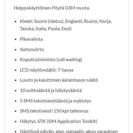
Helppokäyttöinen Pöytä GSM musta.
Kielet: Suomi (oletus), Englanti, Ruotsi, Norja,
Tanska, Italia, Puola, Eesti
Pikavalinta
Soitonsiirto
Koputustoiminto (call waiting)
LCD näytönsäätö: 7-tasoa
Luurin ja kaiuttimen äänentason säätö
10 soittoääntä ja hälytysääntä
5 SMS tekstiviestiääntä ja mykistys
SMS tekstiviesti 150 kpl tallennus
Hälytys, STK (SIM Application Toolkit)
Näytössä päivän, ajan, signaalin, akun varauksen