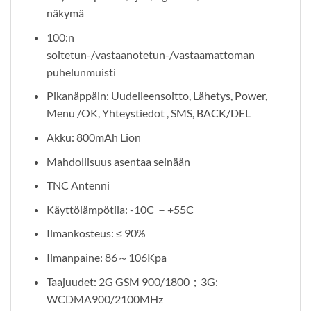
näkymä
100:n
soitetun-/vastaanotetun-/vastaamattoman
puhelunmuisti
Pikanäppäin: Uudelleensoitto, Lähetys, Power,
Menu /OK, Yhteystiedot , SMS, BACK/DEL
Akku: 800mAh Lion
Mahdollisuus asentaa seinään
TNC Antenni
Käyttölämpötila: -10C －+55C
Ilmankosteus: ≤ 90%
Ilmanpaine: 86～106Kpa
Taajuudet: 2G GSM 900/1800；3G:
WCDMA900/2100MHz