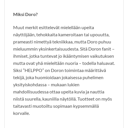
Miksi Doro?
Muut merkit esittelevät mielellään upeita
näyttöjään, tehokkaita kameroitaan tai upouutta,
prameasti nimettyä tekniikkaa, mutta Doro puhuu
mieluummin yksinkertaisuudesta. Sitä Doron fanit –
ihmiset, jotka tuntevat jo ikääntymisen vaikutuksen
mutta ovat yhä mieleltään nuoria – todella haluavat.
Siksi ”HELPPO” on Doron toimintaa määrittävä
tekijä, joka huomioidaan jokaisessa puhelimen
yksityiskohdassa – mukaan lukien
mahdollisuudessa ottaa upeita kuvia ja nauttia
niistä suurella, kauniilla näytöllä. Tuotteet on myös
taitavasti muotoiltu sopimaan kypsemmällä
korvalle.