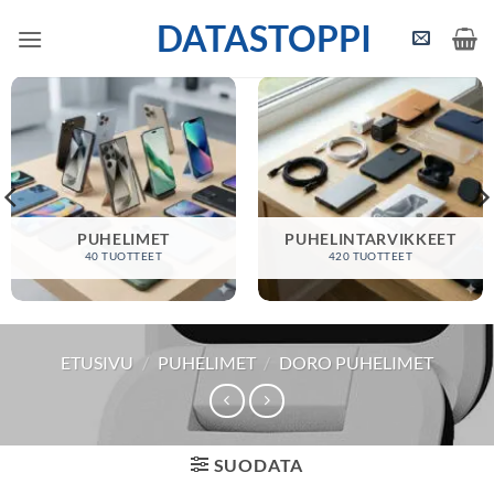
Skip
DATASTOPPI
to
content
PUHELIMET
PUHELINTARVIKKEET
40 TUOTTEET
420 TUOTTEET
ETUSIVU
/
PUHELIMET
/
DORO PUHELIMET
SUODATA