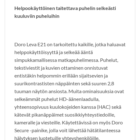
Helpookäyttöinen taitettava puhelin selkeästi
kuuluviin puheluihin
Doro Leva E21 on tarkoitettu kaikille, jotka haluavat
helppokäyttöisyyttä ja selkeää ääntä
simpukkamallisessa matkapuhelimessa. Puhelut,
tekstiviestit ja kuvien ottaminen onnistuvat
entistäkin helpommin erillään sijaitsevien ja
suurikontrastisten näppäinten sekä suuren 2,8
tuuman näytön ansiosta. Muita ominaisuuksia ovat
selkeämmät puhelut HD-äänenlaadulla,
yhteensopivuus kuulokojeiden kanssa (HAC) sekä
kätevät pikanäppäimet suosikkiyhteystiedoille,
kameralle ja viesteille. Käytettävissä on myös Doro
Secure -painike, jolla voit lähettää hätätilanteessa
hälytyksen luotetuille yhteyshenkilöille.