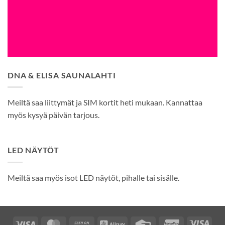
DNA & ELISA SAUNALAHTI
Meiltä saa liittymät ja SIM kortit heti mukaan. Kannattaa
myös kysyä päivän tarjous.
LED NÄYTÖT
Meiltä saa myös isot LED näytöt, pihalle tai sisälle.
Visa
MasterCard
Cash
Alipay
Credit
UnionPay
Visa