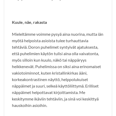
Kuule, näe, rakasta
Mieleltämme voimme pysyä aina nuorina, mutta iän
myötä helpoista asioista tulee turhauttavia
tehtäviä. Doron puhelimet syntyivät ajatuksesta,
että puhelimien käytön tulisi aina olla vaivatonta,
myös silloin kun kuulo, näkö tai näppäryys
heikkenevät. Puhelimissa on siksi aina erinomaiset
vakiotoiminnot, kuten kristallinkirkas ääni,
korkeakontrastinen näyttö, helppolukuiset
näppäimet ja suuri, selkeä käyttöliittymä. Erilliset
näppäimet helpottavat kirjoittamista. Me
keskitymme ikäviin tehtäviin, ja sinä voi keskittyä
hauskoihin asioihin.