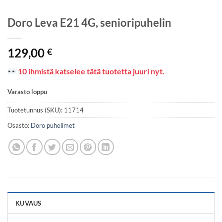
Doro Leva E21 4G, senioripuhelin
129,00
€
10 ihmistä katselee tätä tuotetta juuri nyt.
Varasto loppu
Tuotetunnus (SKU):
11714
Osasto:
Doro puhelimet
KUVAUS