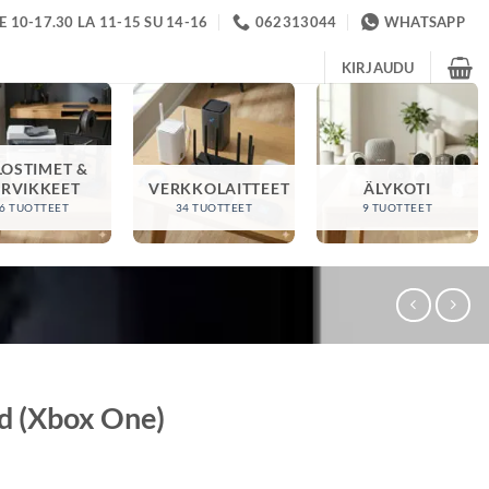
 10-17.30 LA 11-15 SU 14-16
062313044
WHATSAPP
KIRJAUDU
LOSTIMET &
ARVIKKEET
VERKKOLAITTEET
ÄLYKOTI
6 TUOTTEET
34 TUOTTEET
9 TUOTTEET
d (Xbox One)