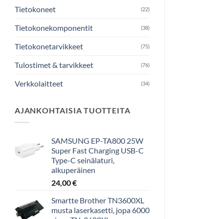
Tietokoneet
(22)
Tietokonekomponentit
(38)
Tietokonetarvikkeet
(75)
Tulostimet & tarvikkeet
(76)
Verkkolaitteet
(34)
AJANKOHTAISIA TUOTTEITA
SAMSUNG EP-TA800 25W
Super Fast Charging USB-C
Type-C seinälaturi,
alkuperäinen
24,00
€
Smartte Brother TN3600XL
musta laserkasetti, jopa 6000