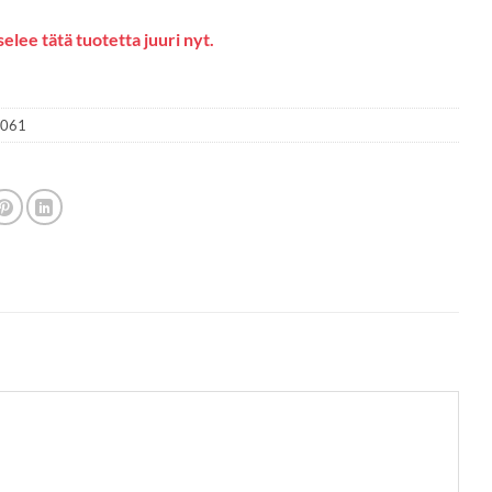
elee tätä tuotetta juuri nyt.
1061