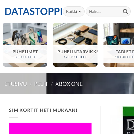
Skip
DATASTOPPI
Etsi:
to
content
PUHELIMET
PUHELINTARVIKKEET
TABLETI
38 TUOTTEET
420 TUOTTEET
13 TUOTTE
ETUSIVU
/
PELIT
/
XBOX ONE
SIM KORTIT HETI MUKAAN!