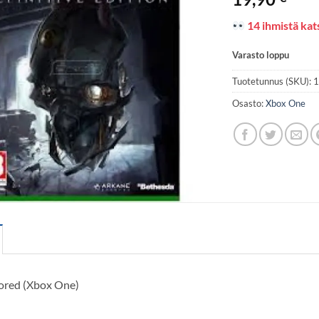
14 ihmistä kats
Varasto loppu
Tuotetunnus (SKU):
Osasto:
Xbox One
ored (Xbox One)