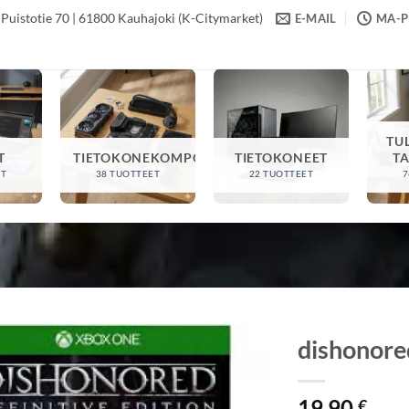
Puistotie 70 | 61800 Kauhajoki (K-Citymarket)
E-MAIL
MA-PE
TU
T
TIETOKONEKOMPONENTIT
TIETOKONEET
T
ET
38 TUOTTEET
22 TUOTTEET
7
dishonore
19,90
€