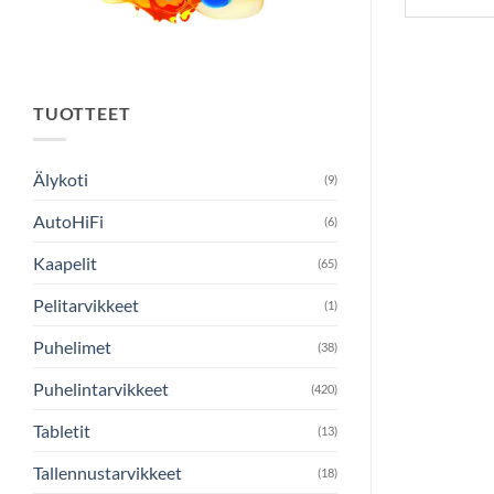
TUOTTEET
Älykoti
(9)
AutoHiFi
(6)
Kaapelit
(65)
Pelitarvikkeet
(1)
Puhelimet
(38)
Puhelintarvikkeet
(420)
Tabletit
(13)
Tallennustarvikkeet
(18)