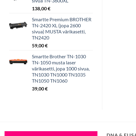
sivua TN-3600XL
138,00
€
Smartte Premium BROTHER
TN-2420 XL (jopa 2600
sivua) MUSTA värikasetti,
TN2420
59,00
€
Smartte Brother TN-1030
TN-1050 musta laser
värikasetti, jopa 1000 sivua,
TN1030 TN1000 TN1035
TN1050 TN1060
39,00
€
DNA & ELI