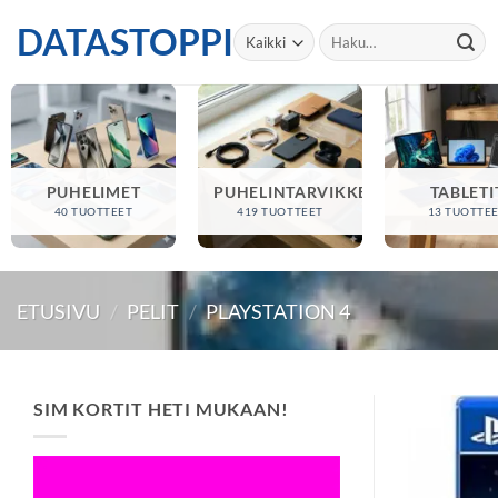
Skip
DATASTOPPI
Etsi:
to
content
PUHELIMET
PUHELINTARVIKKEET
TABLETI
40 TUOTTEET
419 TUOTTEET
13 TUOTTE
ETUSIVU
/
PELIT
/
PLAYSTATION 4
SIM KORTIT HETI MUKAAN!