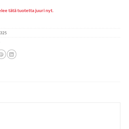
lee tätä tuotetta juuri nyt.
1325
4