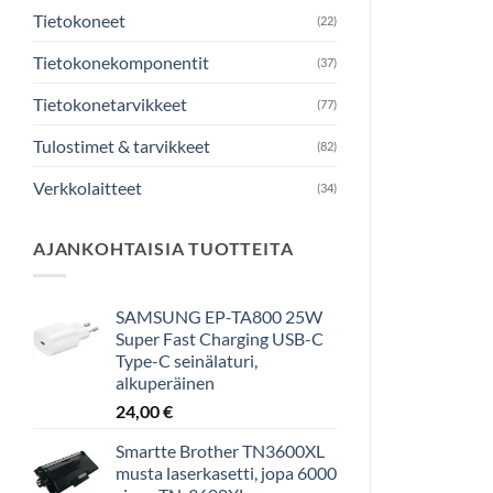
Tietokoneet
(22)
Tietokonekomponentit
(37)
Tietokonetarvikkeet
(77)
Tulostimet & tarvikkeet
(82)
Verkkolaitteet
(34)
AJANKOHTAISIA TUOTTEITA
SAMSUNG EP-TA800 25W
Super Fast Charging USB-C
Type-C seinälaturi,
alkuperäinen
24,00
€
Smartte Brother TN3600XL
musta laserkasetti, jopa 6000