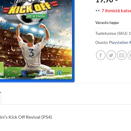
7 ihmistä katse
Varasto loppu
Tuotetunnus (SKU):
Osasto:
Playstation 
ni’s Kick Off Revival (PS4)