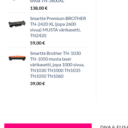
sivua TN-3600XL
138,00
€
Smartte Premium BROTHER
TN-2420 XL (jopa 2600
sivua) MUSTA värikasetti,
TN2420
59,00
€
Smartte Brother TN-1030
TN-1050 musta laser
värikasetti, jopa 1000 sivua,
TN1030 TN1000 TN1035
TN1050 TN1060
39,00
€
DNA & ELI