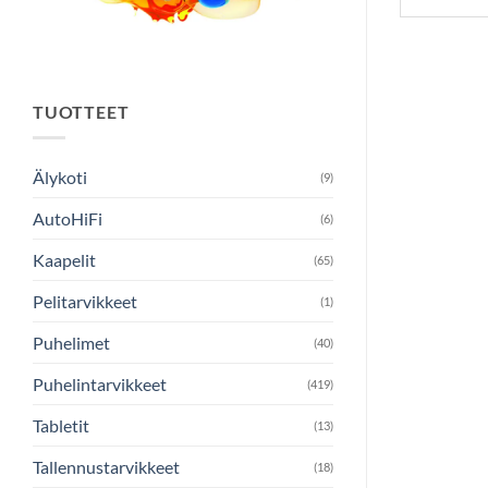
TUOTTEET
Älykoti
(9)
AutoHiFi
(6)
Kaapelit
(65)
Pelitarvikkeet
(1)
Puhelimet
(40)
Puhelintarvikkeet
(419)
Tabletit
(13)
Tallennustarvikkeet
(18)