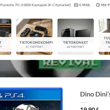
Puistotie 70 | 61800 Kauhajoki (K-Citymarket)
E-MAIL
MA-PE
TU
T
TIETOKONEKOMPONENTIT
TIETOKONEET
T
ET
37 TUOTTEET
22 TUOTTEET
8
Dino Dini’
19,90
€