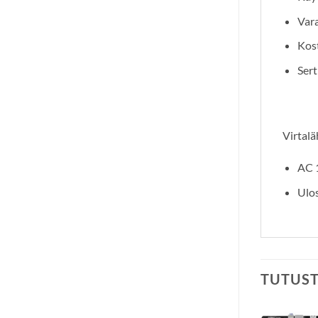
Vara
Kost
Sert
Virtal
AC 
Ulos
TUTUS