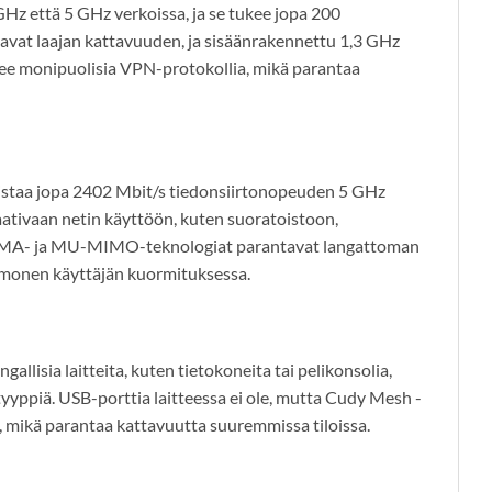
Hz että 5 GHz verkoissa, ja se tukee jopa 200
kaavat laajan kattavuuden, ja sisäänrakennettu 1,3 GHz
tukee monipuolisia VPN-protokollia, mikä parantaa
staa jopa 2402 Mbit/s tiedonsiirtonopeuden 5 GHz
vaativaan netin käyttöön, kuten suoratoistoon,
FDMA- ja MU-MIMO-teknologiat parantavat langattoman
s monen käyttäjän kuormituksessa.
angallisia laitteita, kuten tietokoneita tai pelikonsolia,
yppiä. USB-porttia laitteessa ei ole, mutta Cudy Mesh -
, mikä parantaa kattavuutta suuremmissa tiloissa.