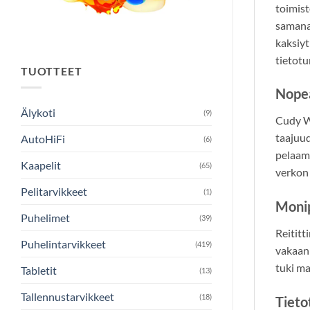
toimist
samanai
kaksiyt
tietotu
TUOTTEET
Nopea
Älykoti
(9)
Cudy W
taajuud
AutoHiFi
(6)
pelaam
Kaapelit
(65)
verkon 
Pelitarvikkeet
(1)
Monip
Puhelimet
(39)
Reititti
Puhelintarvikkeet
(419)
vakaan 
tuki ma
Tabletit
(13)
Tallennustarvikkeet
(18)
Tietot