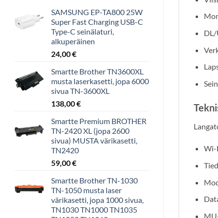
SAMSUNG EP-TA800 25W
Moni
Super Fast Charging USB-C
Type-C seinälaturi,
DL/
alkuperäinen
Verk
24,00
€
Lap
Smartte Brother TN3600XL
musta laserkasetti, jopa 6000
Sein
sivua TN-3600XL
138,00
€
Tekni
Smartte Premium BROTHER
Langat
TN-2420 XL (jopa 2600
sivua) MUSTA värikasetti,
Wi-F
TN2420
59,00
€
Tied
Smartte Brother TN-1030
Mod
TN-1050 musta laser
Dat
värikasetti, jopa 1000 sivua,
TN1030 TN1000 TN1035
MU-