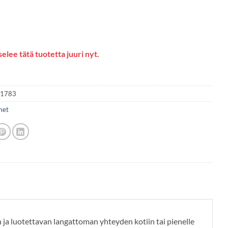
elee tätä tuotetta juuri nyt.
11783
met
ja luotettavan langattoman yhteyden kotiin tai pienelle