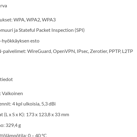
urva
aukset: WPA, WPA2, WPA3
muuri ja Stateful Packet Inspection (SPI)
-hyökkäyksen esto
-palvelimet: WireGuard, OpenVPN, IPsec, Zerotier, PPTP, L2TP
 tiedot
: Valkoinen
nnit: 4 kpl ulkoisia, 5,3 dBi
t (L x S x K): 173 x 123,8 x 33 mm
o: 329,4 g
tölämpötila: 0 – 40 °C