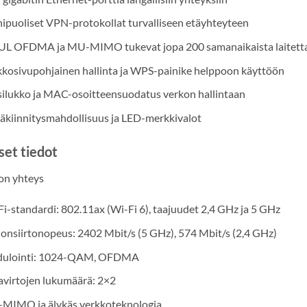
puoliset VPN-protokollat turvalliseen etäyhteyteen
UL OFDMA ja MU-MIMO tukevat jopa 200 samanaikaista laitett
kosivupohjainen hallinta ja WPS-painike helppoon käyttöön
silukko ja MAC-osoitteensuodatus verkon hallintaan
äkiinnitysmahdollisuus ja LED-merkkivalot
set tiedot
on yhteys
i-standardi: 802.11ax (Wi-Fi 6), taajuudet 2,4 GHz ja 5 GHz
onsiirtonopeus: 2402 Mbit/s (5 GHz), 574 Mbit/s (2,4 GHz)
ulointi: 1024-QAM, OFDMA
avirtojen lukumäärä: 2×2
MIMO ja älykäs verkkoteknologia