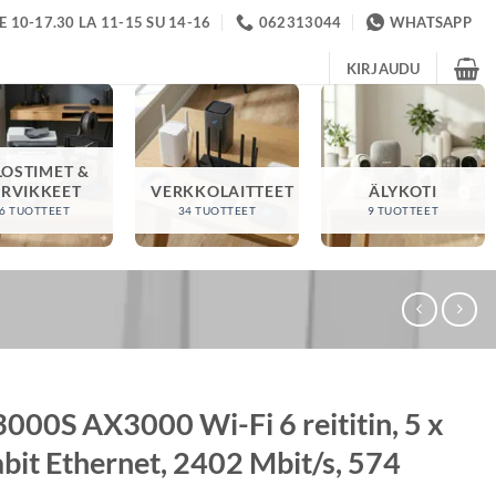
 10-17.30 LA 11-15 SU 14-16
062313044
WHATSAPP
KIRJAUDU
LOSTIMET &
ARVIKKEET
VERKKOLAITTEET
ÄLYKOTI
6 TUOTTEET
34 TUOTTEET
9 TUOTTEET
00S AX3000 Wi-Fi 6 reititin, 5 x
bit Ethernet, 2402 Mbit/s, 574