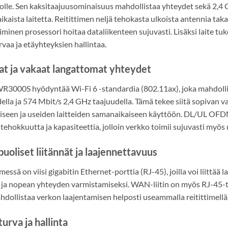
olle. Sen kaksitaajuusominaisuus mahdollistaa yhteydet sekä 2,4 G
kaista laitetta. Reitittimen neljä tehokasta ulkoista antennia ta
iminen prosessori hoitaa dataliikenteen sujuvasti. Lisäksi laite 
rvaa ja etäyhteyksien hallintaa.
t ja vakaat langattomat yhteydet
R3000S hyödyntää Wi-Fi 6 -standardia (802.11ax), joka mahdolli
ella ja 574 Mbit/s 2,4 GHz taajuudella. Tämä tekee siitä sopivan 
iseen ja useiden laitteiden samanaikaiseen käyttöön. DL/UL O
tehokkuutta ja kapasiteettia, jolloin verkko toimii sujuvasti myö
uoliset liitännät ja laajennettavuus
messä on viisi gigabitin Ethernet-porttia (RJ-45), joilla voi liittää l
ja nopean yhteyden varmistamiseksi. WAN-liitin on myös RJ-45-ty
hdollistaa verkon laajentamisen helposti useammalla reitittimellä
urva ja hallinta