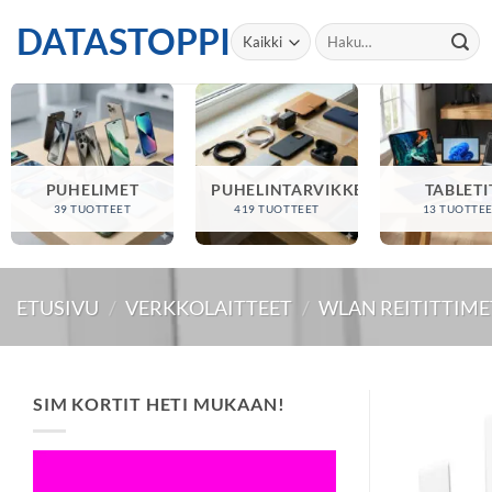
Skip
DATASTOPPI
Etsi:
to
content
PUHELIMET
PUHELINTARVIKKEET
TABLETI
39 TUOTTEET
419 TUOTTEET
13 TUOTTE
ETUSIVU
/
VERKKOLAITTEET
/
WLAN REITITTIME
SIM KORTIT HETI MUKAAN!