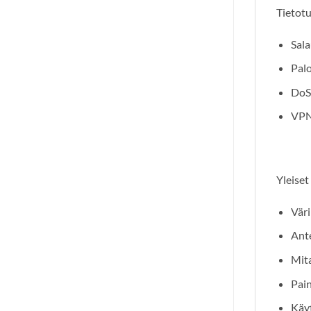
Tietot
Sal
Palo
DoS
VPN
Yleiset
Väri
Ante
Mita
Pain
Käyt