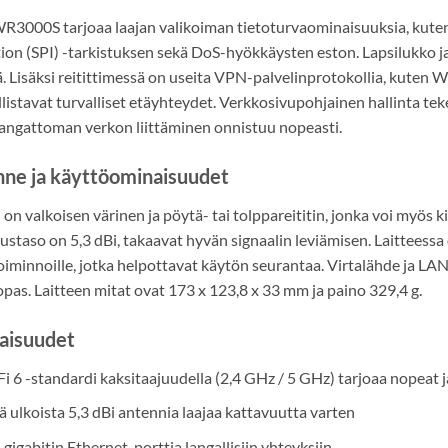
R3000S tarjoaa laajan valikoiman tietoturvaominaisuuksia, kute
tion (SPI) -tarkistuksen sekä DoS-hyökkäysten eston. Lapsilukko
. Lisäksi reitittimessä on useita VPN-palvelinprotokollia, kuten 
istavat turvalliset etäyhteydet. Verkkosivupohjainen hallinta t
langattoman verkon liittäminen onnistuu nopeasti.
ne ja käyttöominaisuudet
n on valkoisen värinen ja pöytä- tai tolppareititin, jonka voi myös ki
ustaso on 5,3 dBi, takaavat hyvän signaalin leviämisen. Laittees
minnoille, jotka helpottavat käytön seurantaa. Virtalähde ja LAN
pas. Laitteen mitat ovat 173 x 123,8 x 33 mm ja paino 329,4 g.
aisuudet
i 6 -standardi kaksitaajuudella (2,4 GHz / 5 GHz) tarjoaa nopeat
ä ulkoista 5,3 dBi antennia laajaa kattavuutta varten
i gigabitin Ethernet-porttia langallisiin yhteyksiin