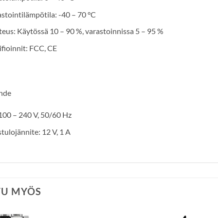
stointilämpötila: -40 – 70 °C
eus: Käytössä 10 – 90 %, varastoinnissa 5 – 95 %
ifioinnit: FCC, CE
ähde
100 – 240 V, 50/60 Hz
tulojännite: 12 V, 1 A
TU MYÖS