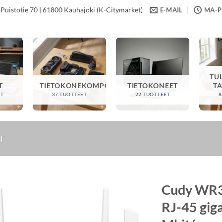
Puistotie 70 | 61800 Kauhajoki (K-Citymarket)
E-MAIL
MA-PE
TU
T
TIETOKONEKOMPONENTIT
TIETOKONEET
T
ET
37 TUOTTEET
22 TUOTTEET
8
T
Cudy WR30
RJ-45 giga