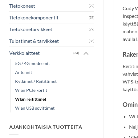
Tietokoneet
(22)
Cudy W
Inspec
Tietokonekomponentit
(37)
käyttöä
Tietokonetarvikkeet
(77)
mahdoll
avulla 
Tulostimet & tarvikkeet
(86)
Verkkolaitteet
Raken
(34)
5G / 4G modeemit
Reititi
Antennit
vahvist
WPS-toi
Kytkimet / Reitittimet
käyttöo
Wlan PCIe kortit
Wlan reitittimet
Omin
Wlan USB sovittimet
Wi-F
AJANKOHTAISIA TUOTTEITA
Nelj
Viis