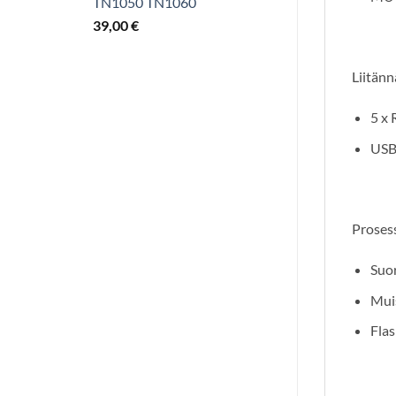
TN1050 TN1060
39,00
€
Liitänn
5 x 
USB-
Prosess
Suor
Mui
Flas