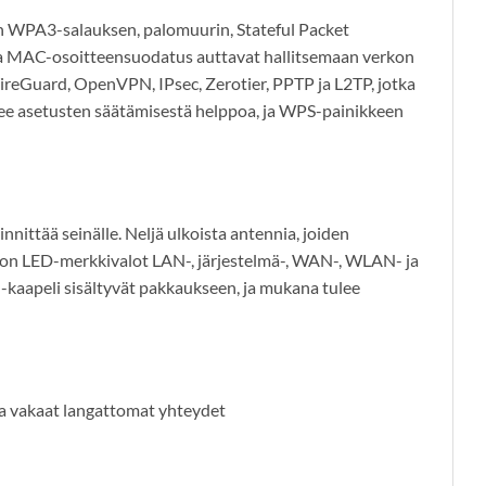
n WPA3-salauksen, palomuurin, Stateful Packet
 ja MAC-osoitteensuodatus auttavat hallitsemaan verkon
WireGuard, OpenVPN, IPsec, Zerotier, PPTP ja L2TP, jotka
ekee asetusten säätämisestä helppoa, ja WPS-painikkeen
innittää seinälle. Neljä ulkoista antennia, joiden
sa on LED-merkkivalot LAN-, järjestelmä-, WAN-, WLAN- ja
-kaapeli sisältyvät pakkaukseen, ja mukana tulee
 ja vakaat langattomat yhteydet