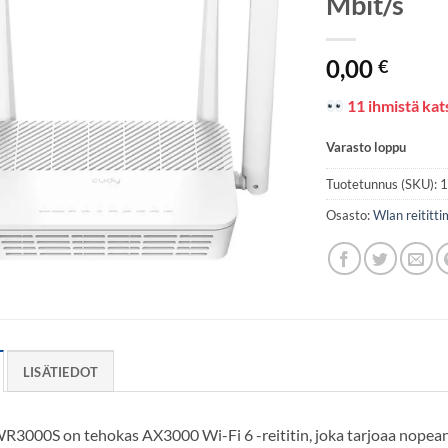
Mbit/s
0,00
€
11 ihmistä kats
Varasto loppu
Tuotetunnus (SKU):
Osasto:
Wlan reititti
LISÄTIEDOT
3000S on tehokas AX3000 Wi-Fi 6 -reititin, joka tarjoaa nopean 