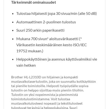
Tärkeimmät ominaisuudet
Tulostaa hiljaisesti jopa 30 sivua/min (alle 50 dB)
Automaattinen 2-puolinen tulostus
Suuri 250 arkin paperikasetti
Mukana 700 sivun* aloitusvärikasetti (*
Värikasetin keskimääräinen kesto ISO/IEC
19752 mukaan.)
Helppokäyttöinen ja asennus käyttövalmiiksi vie
vain hetken
Brother HL-L2310D on hiljainen ja kompakti
mustavalkolasertulostin, joka on suunnattu kotikäyttöön
tai pienille toimistoille. Helposti työpöydälle sopiva
tulostin on helppo sijoittaa myös pieniin tiloihin.
Tulostin on yksi nopeimmista ja pienimmistä
toimistotulostimistamme. Voit tulostaa
mustavalkotulosteesi nopeasti ja tekstitulosteet
tulostuvat terävinä ja helppolukuisina. Suuri