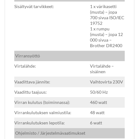
Sisältyvät tarvikkeet:
1 x värikasetti
(musta) – jopa
700 sivua ISO/IEC
19752
1 x rumpu
(musta) – jopa 12
000 sivua –
Brother DR2400
Virransyöttö
Virtalähde:
Virtalähde –
sisäinen
Vaadittava jännite:
Vaihtovirta 230V
Vaadittu taajuus:
50/60 Hz
Virran kulutus (toiminnassa):
460 watt
Virrankulutuksen valmiustila:
48 watt
Virrankulutuksen lepotila:
6 watt
Ohjelmisto / Järjestelmävaatimukset