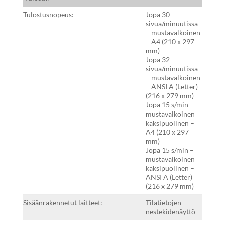
Tulostusnopeus:
Jopa 30
sivua/minuutissa
– mustavalkoinen
– A4 (210 x 297
mm)
Jopa 32
sivua/minuutissa
– mustavalkoinen
– ANSI A (Letter)
(216 x 279 mm)
Jopa 15 s/min –
mustavalkoinen
kaksipuolinen –
A4 (210 x 297
mm)
Jopa 15 s/min –
mustavalkoinen
kaksipuolinen –
ANSI A (Letter)
(216 x 279 mm)
Sisäänrakennetut laitteet:
Tilatietojen
nestekidenäyttö