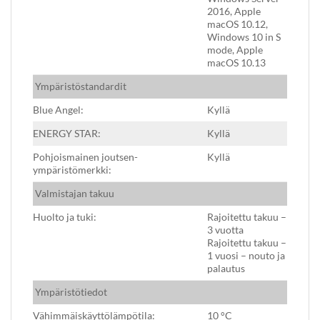
2016, Apple
macOS 10.12,
Windows 10 in S
mode, Apple
macOS 10.13
Ympäristöstandardit
Blue Angel:
Kyllä
ENERGY STAR:
Kyllä
Pohjoismainen joutsen-
Kyllä
ympäristömerkki:
Valmistajan takuu
Huolto ja tuki:
Rajoitettu takuu –
3 vuotta
Rajoitettu takuu –
1 vuosi – nouto ja
palautus
Ympäristötiedot
Vähimmäiskäyttölämpötila:
10 °C