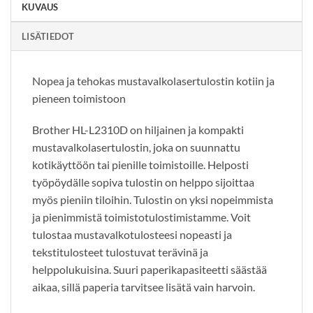
KUVAUS
LISÄTIEDOT
Nopea ja tehokas mustavalkolasertulostin kotiin ja
pieneen toimistoon
Brother HL-L2310D on hiljainen ja kompakti
mustavalkolasertulostin, joka on suunnattu
kotikäyttöön tai pienille toimistoille. Helposti
työpöydälle sopiva tulostin on helppo sijoittaa
myös pieniin tiloihin. Tulostin on yksi nopeimmista
ja pienimmistä toimistotulostimistamme. Voit
tulostaa mustavalkotulosteesi nopeasti ja
tekstitulosteet tulostuvat terävinä ja
helppolukuisina. Suuri paperikapasiteetti säästää
aikaa, sillä paperia tarvitsee lisätä vain harvoin.