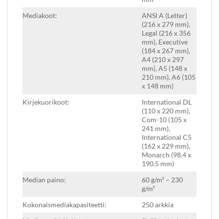
Mediakoot:
ANSI A (Letter)
(216 x 279 mm),
Legal (216 x 356
mm), Executive
(184 x 267 mm),
A4 (210 x 297
mm), A5 (148 x
210 mm), A6 (105
x 148 mm)
Kirjekuorikoot:
International DL
(110 x 220 mm),
Com-10 (105 x
241 mm),
International C5
(162 x 229 mm),
Monarch (98.4 x
190.5 mm)
Median paino:
60 g/m² – 230
g/m²
Kokonaismediakapasiteetti:
250 arkkia