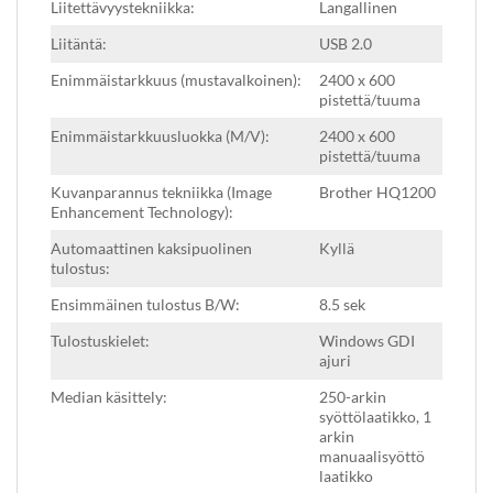
Liitettävyystekniikka:
Langallinen
Liitäntä:
USB 2.0
Enimmäistarkkuus (mustavalkoinen):
2400 x 600
pistettä/tuuma
Enimmäistarkkuusluokka (M/V):
2400 x 600
pistettä/tuuma
Kuvanparannus tekniikka (Image
Brother HQ1200
Enhancement Technology):
Automaattinen kaksipuolinen
Kyllä
tulostus:
Ensimmäinen tulostus B/W:
8.5 sek
Tulostuskielet:
Windows GDI
ajuri
Median käsittely:
250-arkin
syöttölaatikko, 1
arkin
manuaalisyöttö
laatikko