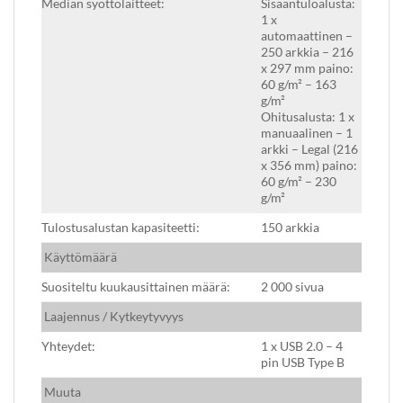
Median syöttölaitteet:
Sisääntuloalusta:
1 x
automaattinen –
250 arkkia – 216
x 297 mm paino:
60 g/m² – 163
g/m²
Ohitusalusta: 1 x
manuaalinen – 1
arkki – Legal (216
x 356 mm) paino:
60 g/m² – 230
g/m²
Tulostusalustan kapasiteetti:
150 arkkia
Käyttömäärä
Suositeltu kuukausittainen määrä:
2 000 sivua
Laajennus / Kytkeytyvyys
Yhteydet:
1 x USB 2.0 – 4
pin USB Type B
Muuta