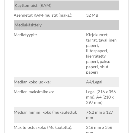
Käyttömuisti (RAM)
Asennetut RAM-muistit (maks.):
32 MB
Mediakäsittely
Mediatyypit:
Kirjekuoret,
tarrat, tavallinen
paperi,
liitospaperi,
kierrätetty
paperi, paksu
paperi, ohut
paperi
Median kokoluokka:
A4/Legal
Median maksimikoko:
Legal (216 x 356
mm), A4 (210 x
297 mm)
Median minimi koko (mukautettu):
76.2 mm x 127
mm
Max tulostuskoko (Mukautettu):
216 mm x 356
mm