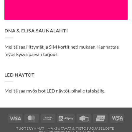
DNA & ELISA SAUNALAHTI
Meiltä saa liittymät ja SIM kortit heti mukaan. Kannattaa
myös kysyä päivän tarjous.
LED NÄYTÖT
Meiltä saa myös isot LED näytöt, pihalle tai sisälle.
Visa
MasterCard
Cash
Alipay
Credit
UnionPay
Visa
On
Card
Elec
TUOTERYHMÄT
MAKSUTAVAT & TIETOSUOJASELOSTE
Delivery