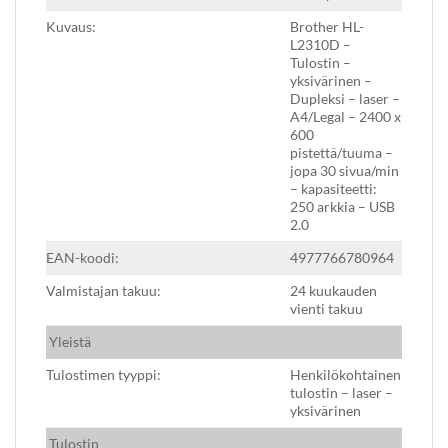
Kuvaus:
Brother HL-
L2310D –
Tulostin –
yksivärinen –
Dupleksi – laser –
A4/Legal – 2400 x
600
pistettä/tuuma –
jopa 30 sivua/min
– kapasiteetti:
250 arkkia – USB
2.0
EAN-koodi:
4977766780964
Valmistajan takuu:
24 kuukauden
vienti takuu
Yleistä
Tulostimen tyyppi:
Henkilökohtainen
tulostin – laser –
yksivärinen
Tulostin