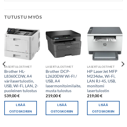
TUTUSTU MYÖS
LASERTULOSTIMET
LASERTULOSTIMET
LASERTULOSTIMET
Brother HL-
Brother DCP-
HP LaserJet MFP
L8360CDW, A4
L2620DW Wi-FI /
M234dw, Wi-Fi,
värilasertulostin,
USB, A4
LAN RJ-45, USB,
USB, Wi-Fi, LAN, 2-
lasermonitoimilaite,
monitomi
puoleinen tulostus
musta tulostus
lasertulostin
539,00
€
219,00
€
219,00
€
LISÄÄ
LISÄÄ
LISÄÄ
OSTOSKORIIN
OSTOSKORIIN
OSTOSKORIIN