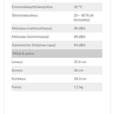
Enimmäiskäyttölämpötila:
32 °C
Toimintakosteus:
20 – 80 % (ei
tiivistetty)
Melutaso (valmiustilassa):
30 dBA
Melutaso (toiminnassa):
48 dBA
Äänentoisto (hiljainen tapa):
44 dBA
Mitat & paino
Leveys:
35.6 cm
Syvyys:
36 cm
Korkeus:
18.3 cm
Paino:
7.2 kg