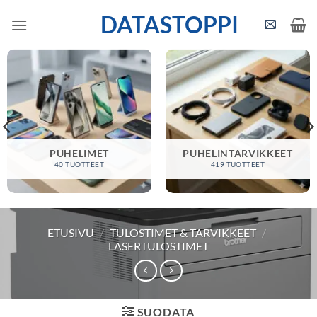
Skip
DATASTOPPI
to
content
PUHELIMET
PUHELINTARVIKKEET
40 TUOTTEET
419 TUOTTEET
ETUSIVU
/
TULOSTIMET & TARVIKKEET
/
LASERTULOSTIMET
SUODATA