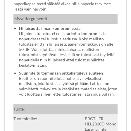
paperikapasiteetti säästää aikaa, sillä paperia tarvitsee
lisätä vain harvoin.
Myyntiargumentit
Hiljaisuutta ilman kompromisseja
Hiljainen tulostus ei enää tarkoita kompromissia
nopeudessa tai tulostuslaadussa. Koko mallisto
tulostaa erittäin hiljaisesti, äänenvoimakkuus on alle
50 dB. Voit sijoittaa minkä tahansa malliston
tulostimista työpöydällesi, sillä ne tulostavat täydellä
nopeudella niin hiljaisesti ettei tulostus häiritse
keskittymistäsi.
Suunniteltu toimimaan pitkälle tulevaisuuteen
Brother on suunnitellut sinulle ja yrityksellesi
malliston, joka kestää käytössä pitkään. Laitteet on
valmistettu tukevista ja kestävistä materiaaleista, joten
voit luottaa siihen, ettei tulostimesi jätä sinua pulaan.
Tuote:
Tuotenimike:
BROTHER
HLL2310D Mono
Laser printer