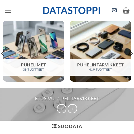
Skip
DATASTOPPI
to
content
PUHELIMET
PUHELINTARVIKKEET
39 TUOTTEET
419 TUOTTEET
ETUSIVU
/
PELITARVIKKEET
SUODATA