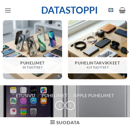
Skip
DATASTOPPI
to
content
PUHELIMET
PUHELINTARVIKKEET
39 TUOTTEET
419 TUOTTEET
ETUSIVU
/
PUHELIMET
/
APPLE PUHELIMET
SUODATA