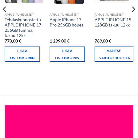
APPLE PUHELIMET
APPLE PUHELIMET
APPLE PUHELIMET
Tehdaskunnostettu
Apple iPhone 17
APPLE IPHONE 15
APPLE IPHONE 17
Pro 256GB hopea
128GB takuu 12kk
256GB tumma,
takuu 12kk
770,00
€
1 299,00
€
769,00
€
LISÄÄ
LISÄÄ
VALITSE
OSTOSKORIIN
OSTOSKORIIN
VAIHTOEHDOISTA
Tällä
tuotteella
on
useampi
muunnelma.
Voit
tehdä
valinnat
tuotteen
sivulla.