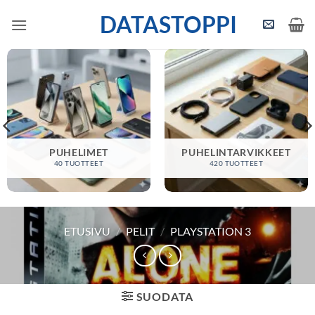
Skip
DATASTOPPI
to
content
PUHELIMET
PUHELINTARVIKKEET
40 TUOTTEET
420 TUOTTEET
ETUSIVU
/
PELIT
/
PLAYSTATION 3
SUODATA